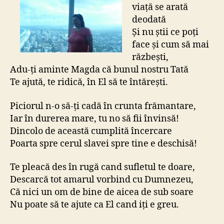
viață se arată
deodată
Și nu știi ce poți
face și cum să mai
răzbești,
Adu-ți aminte Magda că bunul nostru Tată
Te ajută, te ridică, în El să te întărești.
Piciorul n-o să-ți cadă în crunta frămantare,
Iar în durerea mare, tu no să fii învinsă!
Dincolo de această cumplită încercare
Poarta spre cerul slavei spre tine e deschisă!
Te pleacă des în rugă cand sufletul te doare,
Descarcă tot amarul vorbind cu Dumnezeu,
Că nici un om de bine de aicea de sub soare
Nu poate să te ajute ca El cand iți e greu.