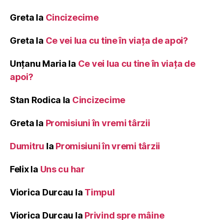
Greta
la
Cincizecime
Greta
la
Ce vei lua cu tine în viața de apoi?
Unțanu Maria
la
Ce vei lua cu tine în viața de
apoi?
Stan Rodica
la
Cincizecime
Greta
la
Promisiuni în vremi târzii
Dumitru
la
Promisiuni în vremi târzii
Felix
la
Uns cu har
Viorica Durcau
la
Timpul
Viorica Durcau
la
Privind spre mâine