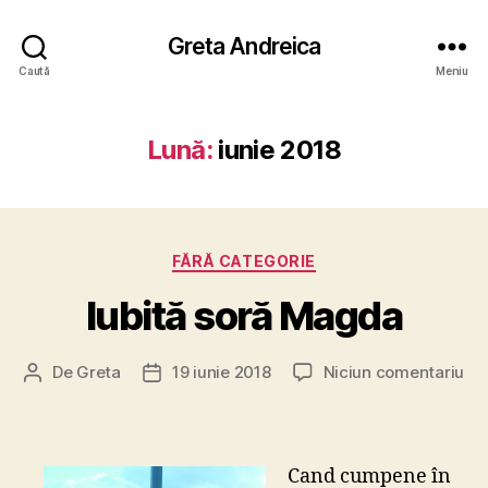
Greta Andreica
Caută
Meniu
Lună:
iunie 2018
Categorii
FĂRĂ CATEGORIE
Iubită soră Magda
la
De
Greta
19 iunie 2018
Niciun comentariu
Autor
Dată
Iub
articol
articol
so
Ma
Cand cumpene în