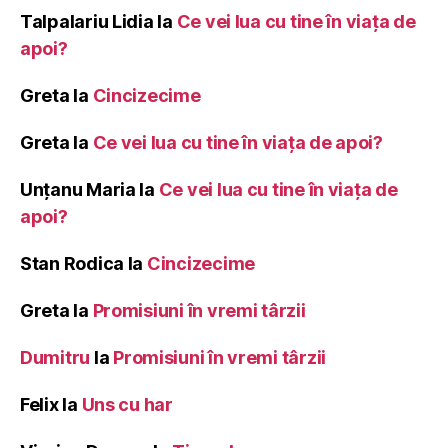
Talpalariu Lidia
la
Ce vei lua cu tine în viața de
apoi?
Greta
la
Cincizecime
Greta
la
Ce vei lua cu tine în viața de apoi?
Unțanu Maria
la
Ce vei lua cu tine în viața de
apoi?
Stan Rodica
la
Cincizecime
Greta
la
Promisiuni în vremi târzii
Dumitru
la
Promisiuni în vremi târzii
Felix
la
Uns cu har