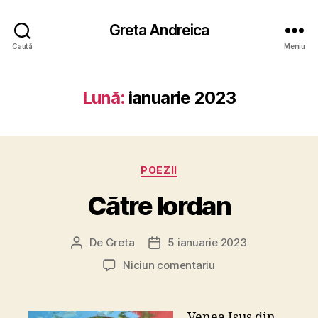
Greta Andreica
Caută
Meniu
Lună:
ianuarie 2023
Categorii
POEZII
Către Iordan
De
Greta
5 ianuarie 2023
Autor
Dată
articol
articol
la
Niciun comentariu
Către
Iordan
Venea Isus din