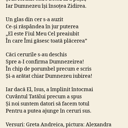
Iar Dumnezeu își însoțea Zidirea.
Un glas din cer s-a auzit
Ce-și răspândea în jur puterea
„El este Fiul Meu Cel preaiubit
În care Îmi găsesc toată plăcerea”
Căci cerurile s-au deschis
Spre a-I confirma Dumnezeirea!
În chip de porumbel precum e scris
Și-a arătat chiar Dumnezeu iubirea!
Iar dacă El, Isus, a împlinit întocmai
Cuvântul Tatălui precum a spus
Și noi suntem datori să facem totul
Pentru a putea ajunge în ceruri sus.
Versuri: Greta Andreica, pictura: Alexandra