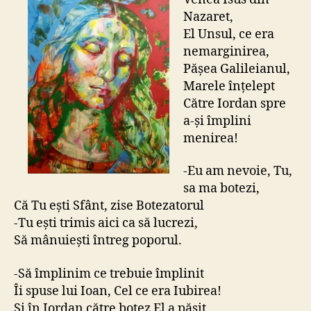
Nazaret,
El Unsul, ce era
nemarginirea,
Pășea Galileianul,
Marele înțelept
Către Iordan spre
a-și împlini
menirea!
-Eu am nevoie, Tu,
sa ma botezi,
Că Tu ești Sfânt, zise Botezatorul
-Tu ești trimis aici ca să lucrezi,
Să mânuiești întreg poporul.
-Să împlinim ce trebuie împlinit
Îi spuse lui Ioan, Cel ce era Iubirea!
Și în Iordan către botez El a pășit,