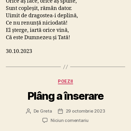
Orice aș face, orice aș spune,
Sunt copleșit, rămân dator.
Uimit de dragostea-i deplină,
Ce nu renunță niciodată!
El șterge, iartă orice vină,
Că este Dumnezeu și Tată!
30.10.2023
Categorii
POEZII
Plâng a înserare
De
Greta
29 octombrie 2023
Autor
Dată
articol
articol
la
Niciun comentariu
Plâng