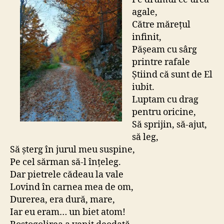
agale,
Către mărețul
infinit,
Pășeam cu sârg
printre rafale
Știind că sunt de El
iubit.
Luptam cu drag
pentru oricine,
Să sprijin, să-ajut,
să leg,
Să șterg în jurul meu suspine,
Pe cel sărman să-l înțeleg.
Dar pietrele cădeau la vale
Lovind în carnea mea de om,
Durerea, era dură, mare,
Iar eu eram… un biet atom!