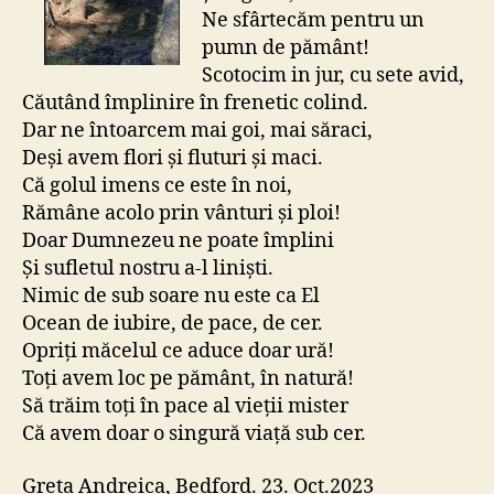
Ne sfârtecăm pentru un
pumn de pământ!
Scotocim in jur, cu sete avid,
Căutând împlinire în frenetic colind.
Dar ne întoarcem mai goi, mai săraci,
Deși avem flori și fluturi și maci.
Că golul imens ce este în noi,
Rămâne acolo prin vânturi și ploi!
Doar Dumnezeu ne poate împlini
Și sufletul nostru a-l liniști.
Nimic de sub soare nu este ca El
Ocean de iubire, de pace, de cer.
Opriți măcelul ce aduce doar ură!
Toți avem loc pe pământ, în natură!
Să trăim toți în pace al vieții mister
Că avem doar o singură viață sub cer.
Greta Andreica, Bedford. 23. Oct.2023