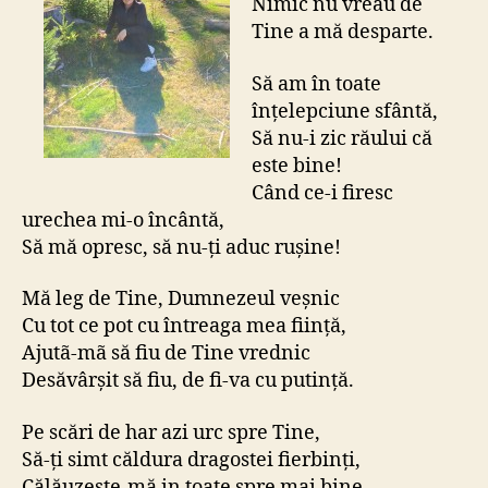
Nimic nu vreau de
Tine a mă desparte.
Să am în toate
înțelepciune sfântă,
Să nu-i zic răului că
este bine!
Când ce-i firesc
urechea mi-o încântă,
Să mă opresc, să nu-ți aduc rușine!
Mă leg de Tine, Dumnezeul veșnic
Cu tot ce pot cu întreaga mea ființă,
Ajutã-mã să fiu de Tine vrednic
Desăvârșit să fiu, de fi-va cu putință.
Pe scări de har azi urc spre Tine,
Să-ți simt căldura dragostei fierbinți,
Călăuzește-mă in toate spre mai bine,