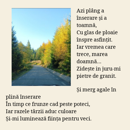
a
înserare
Azi plâng a
înserare și a
toamnă,
Cu glas de ploaie
înspre asfințit.
Iar vremea care
trece, marea
doamnă…
Zidește in juru-mi
pietre de granit.
Și merg agale în
plină înserare
În timp ce frunze cad peste poteci,
Iar razele târzii aduc culoare
Și-mi luminează ființa pentru veci.