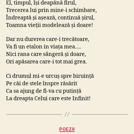
El, timpul, își deapănă firul,
Trecerea lui prin mine-i schimbare,
Îndreaptă și așează, continuă șirul,
Toamna vieții modelează și doare!
Dar nu durerea care-i trecătoare,
Va fi un etalon in viața mea….
Nici rana care sângeră și doare,
Ori apăsarea care-i tot mai grea.
Ci drumul mi-e urcuș spre biruință
Pe căi de stele înspre răsărit
Ca sa ajung de fi-va cu putință
La dreapta Celui care este Infinit!
Categorii
POEZII