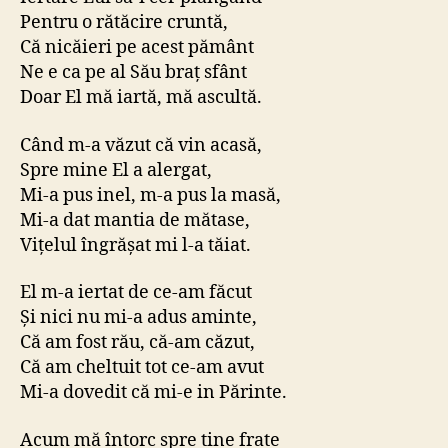
Pentru o rătăcire cruntă,
Că nicăieri pe acest pământ
Ne e ca pe al Său braț sfânt
Doar El mă iartă, mă ascultă.
Când m-a văzut că vin acasă,
Spre mine El a alergat,
Mi-a pus inel, m-a pus la masă,
Mi-a dat mantia de mătase,
Vițelul îngrășat mi l-a tăiat.
El m-a iertat de ce-am făcut
Și nici nu mi-a adus aminte,
Că am fost rău, că-am căzut,
Că am cheltuit tot ce-am avut
Mi-a dovedit că mi-e in Părinte.
Acum mă întorc spre tine frate