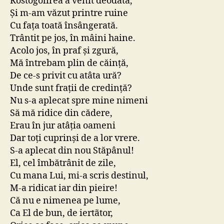
Rostogolirea a venit deodată,
Și m-am văzut printre ruine
Cu fața toată însângerată.
Trântit pe jos, în mâini haine.
Acolo jos, în praf și zgură,
Mă întrebam plin de căință,
De ce-s privit cu atâta ură?
Unde sunt frații de credință?
Nu s-a aplecat spre mine nimeni
Să mă ridice din cădere,
Erau în jur atâția oameni
Dar toți cuprinși de a lor vrere.
S-a aplecat din nou Stăpânul!
El, cel îmbătrânit de zile,
Cu mana Lui, mi-a scris destinul,
M-a ridicat iar din pieire!
Că nu e nimenea pe lume,
Ca El de bun, de iertãtor,