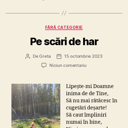
Categorii
FĂRĂ CATEGORIE
Pe scări de har
De
Greta
15 octombrie 2023
Autor
Dată
articol
articol
la
Niciun comentariu
Pe
scări
de
Lipește-mi Doamne
har
inima de de Tine,
Să nu mai rătăcesc în
cugetări deșarte!
Să caut împliniri
numai în bine,