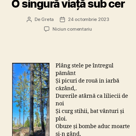
O singură viață sub cer
De
Greta
24 octombrie 2023
Autor
Dată
articol
articol
la
Niciun comentariu
O
singură
viață
sub
cer
Plâng stele pe întregul
pământ
Și picuri de rouă in iarbă
căzând,.
Durerile atârnă ca liliecii de
noi
Și curg stihii, bat vânturi și
ploi.
Obuze și bombe aduc moarte
și-n gând,