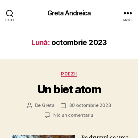
Greta Andreica
Caută
Meniu
Lună:
octombrie 2023
Categorii
POEZII
Un biet atom
De
Greta
30 octombrie 2023
Autor
Dată
articol
articol
la
Niciun comentariu
Un
biet
atom
Pe drumul ce urca