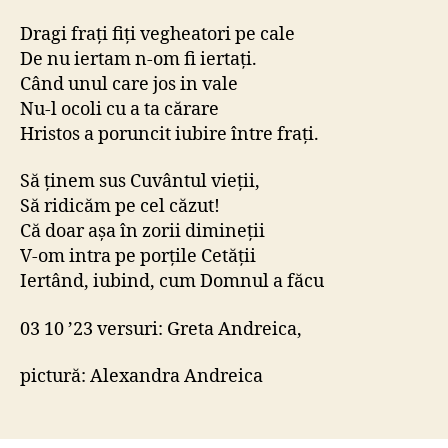
Dragi frați fiți vegheatori pe cale
De nu iertam n-om fi iertați.
Când unul care jos in vale
Nu-l ocoli cu a ta cărare
Hristos a poruncit iubire între frați.
Să ținem sus Cuvântul vieții,
Să ridicăm pe cel căzut!
Că doar așa în zorii dimineții
V-om intra pe porțile Cetății
Iertând, iubind, cum Domnul a făcu
03 10 ’23 versuri: Greta Andreica,
pictură: Alexandra Andreica