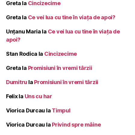
Greta
la
Cincizecime
Greta
la
Ce vei lua cu tine în viața de apoi?
Unțanu Maria
la
Ce vei lua cu tine în viața de
apoi?
Stan Rodica
la
Cincizecime
Greta
la
Promisiuni în vremi târzii
Dumitru
la
Promisiuni în vremi târzii
Felix
la
Uns cu har
Viorica Durcau
la
Timpul
Viorica Durcau
la
Privind spre mâine