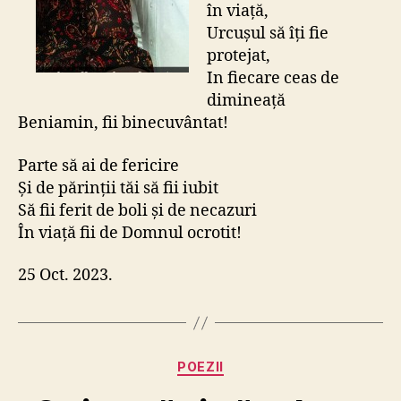
în viață,
Urcușul să îți fie
protejat,
In fiecare ceas de
dimineață
Beniamin, fii binecuvântat!
Parte să ai de fericire
Și de părinții tăi să fii iubit
Să fii ferit de boli și de necazuri
În viață fii de Domnul ocrotit!
25 Oct. 2023.
Categorii
POEZII