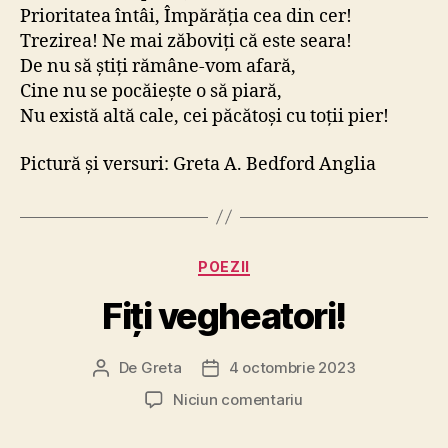
Prioritatea întâi, Împărăția cea din cer!
Trezirea! Ne mai zăboviți că este seara!
De nu să știți rămâne-vom afară,
Cine nu se pocăiește o să piară,
Nu există altă cale, cei păcătoși cu toții pier!
Pictură și versuri: Greta A. Bedford Anglia
Categorii
POEZII
Fiți vegheatori!
De
Greta
4 octombrie 2023
Autor
Dată
articol
articol
la
Niciun comentariu
Fiți
vegheatori!