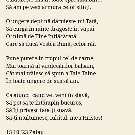
Să am pe veci armura celor sfinți.
O ungere deplină dăruiește-mi Tată,
Să curgă în mine dragoste în văpăi
O inimă de Tine înflăcărată
Care să ducă Vestea Bună, celor răi.
Pune putere în trupul cel de carne
Mai toarnă al vindecărilor balsam,
Cât mai trăiesc să spun a Tale Taine,
În toate ungere de sus să am.
Ca atunci când vei veni în slavă,
Să pot să te întâmpin bucuros,
Să îți privesc fața-ți suavă,
Să-ți mulțumesc, iubitul. meu Hristos!
15 10 ’23 Zalau