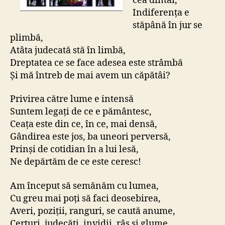
cea dintâi,
Indiferența e
stăpână în jur se
plimbă,
Atâta judecată stă în limbă,
Dreptatea ce se face adesea este strâmbă
Și mă întreb de mai avem un căpătâi?
Privirea către lume e intensă
Suntem legați de ce e pământesc,
Ceața este din ce, în ce, mai densă,
Gândirea este jos, ba uneori perversă,
Prinși de cotidian în a lui lesă,
Ne depărtăm de ce este ceresc!
Am început să semănăm cu lumea,
Cu greu mai poți să faci deosebirea,
Averi, poziții, ranguri, se caută anume,
Certuri, judecăți, invidii, râs și glume,