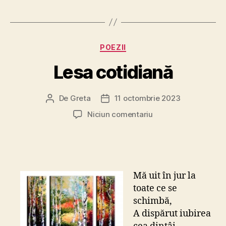
Categorii
POEZII
Lesa cotidiană
De
Greta
11 octombrie 2023
Autor
Dată
articol
articol
la
Niciun comentariu
Lesa
cotidiană
Mă uit în jur la
toate ce se
schimbă,
A dispărut iubirea