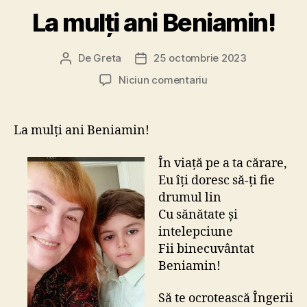
La mulți ani Beniamin!
De
Greta
25 octombrie 2023
Autor
Dată
articol
articol
la
Niciun comentariu
La
mulți
ani
La mulți ani Beniamin!
Beniamin!
În viață pe a ta cărare,
Eu îți doresc să-ți fie
drumul lin
Cu sănătate și
intelepciune
Fii binecuvântat
Beniamin!
Să te ocrotească Îngerii