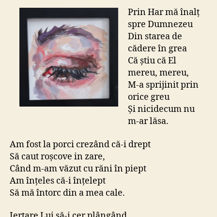
Prin Har mă înalț
spre Dumnezeu
Din starea de
cădere în grea
Că știu că El
mereu, mereu,
M-a sprijinit prin
orice greu
Și nicidecum nu
m-ar lăsa.
Am fost la porci crezând că-i drept
Să caut roșcove in zare,
Când m-am văzut cu răni în piept
Am înțeles că-i înțelept
Să mă întorc din a mea cale.
Iertare Lui să-i cer plângând