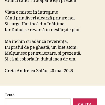
Atunci când Tu Stăpâne ești prezent.
Viața e mister în întregime
Când primăveri aleargă printre noi
Și curge Har încă din înălțime,
Iar Duhul se revarsă în nesfârșite ploi.
Mă închin cu adâncă reverență,
Eu praful de pe gheată, un biet atom!
Mulțumesc pentru iertare, și prezență,
Și că ai coborât în duhul meu de om.
Greta Andreica Zalău, 20 mai 2025
Caută
CAUTĂ