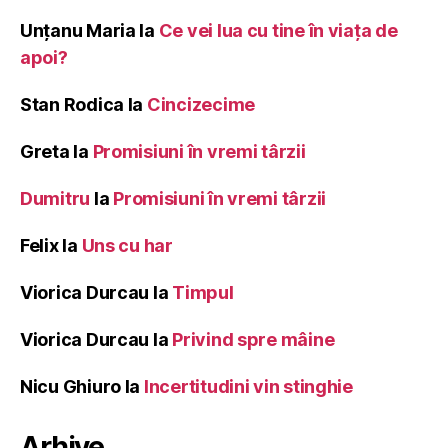
Unțanu Maria
la
Ce vei lua cu tine în viața de
apoi?
Stan Rodica
la
Cincizecime
Greta
la
Promisiuni în vremi târzii
Dumitru
la
Promisiuni în vremi târzii
Felix
la
Uns cu har
Viorica Durcau
la
Timpul
Viorica Durcau
la
Privind spre mâine
Nicu Ghiuro
la
Incertitudini vin stinghie
Arhive