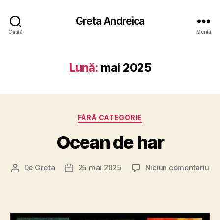
Greta Andreica
Caută
Meniu
Lună:
mai 2025
Categorii
FĂRĂ CATEGORIE
Ocean de har
la
De
Greta
25 mai 2025
Niciun comentariu
Autor
Dată
Oc
articol
articol
de
har