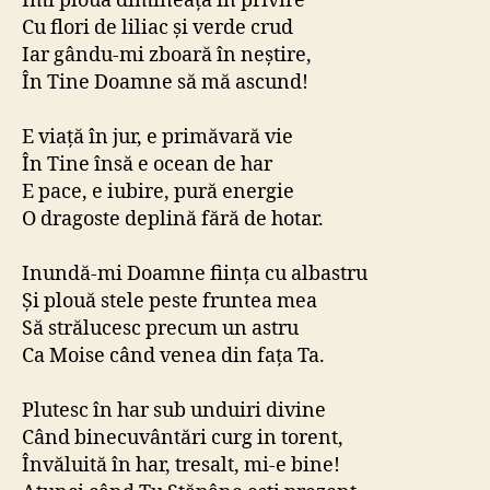
Îmi plouă dimineața în privire
Cu flori de liliac și verde crud
Iar gându-mi zboară în neștire,
În Tine Doamne să mă ascund!
E viață în jur, e primăvară vie
În Tine însă e ocean de har
E pace, e iubire, pură energie
O dragoste deplină fără de hotar.
Inundă-mi Doamne ființa cu albastru
Și plouă stele peste fruntea mea
Să strălucesc precum un astru
Ca Moise când venea din fața Ta.
Plutesc în har sub unduiri divine
Când binecuvântări curg in torent,
Învăluită în har, tresalt, mi-e bine!