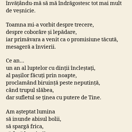
învățându-mă să mă îndrăgostesc tot mai mult
de veșnicie.
Toamna mi-a vorbit despre trecere,
despre coborâre și lepădare,
iar primăvara a venit ca o promisiune tăcută,
mesageră a învierii.
Ce an…
un an al luptelor cu dinții încleștați,
al pașilor făcuți prin noapte,
proclamând biruință peste neputință,
când trupul slăbea,
dar sufletul se ținea cu putere de Tine.
Am așteptat lumina
să inunde abisul bolii,
să spargă frica,