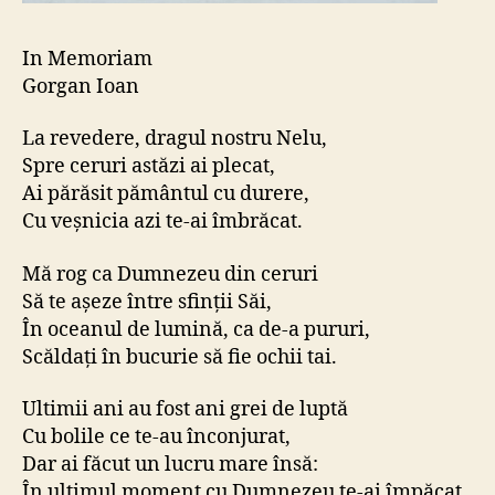
In Memoriam
Gorgan Ioan
La revedere, dragul nostru Nelu,
Spre ceruri astăzi ai plecat,
Ai părăsit pământul cu durere,
Cu veșnicia azi te-ai îmbrăcat.
Mă rog ca Dumnezeu din ceruri
Să te așeze între sfinții Săi,
În oceanul de lumină, ca de-a pururi,
Scăldați în bucurie să fie ochii tai.
Ultimii ani au fost ani grei de luptă
Cu bolile ce te-au înconjurat,
Dar ai făcut un lucru mare însă:
În ultimul moment cu Dumnezeu te-ai împăcat.