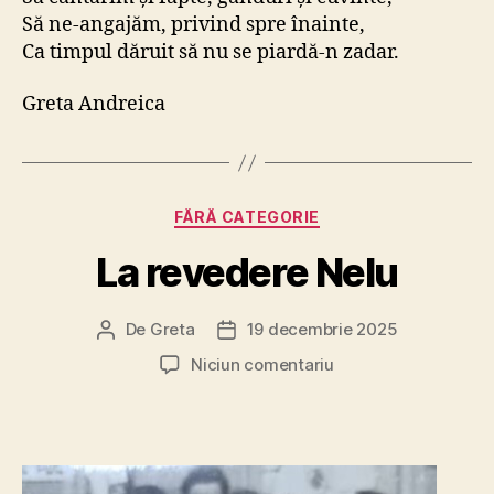
Să ne-angajăm, privind spre înainte,
Ca timpul dăruit să nu se piardă-n zadar.
Greta Andreica
Categorii
FĂRĂ CATEGORIE
La revedere Nelu
De
Greta
19 decembrie 2025
Autor
Dată
articol
articol
la
Niciun comentariu
La
revedere
Nelu