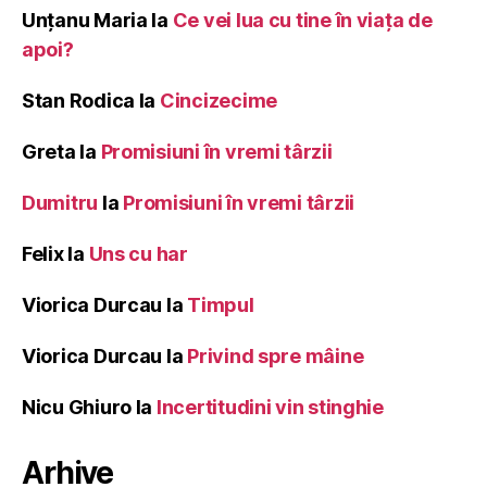
Unțanu Maria
la
Ce vei lua cu tine în viața de
apoi?
Stan Rodica
la
Cincizecime
Greta
la
Promisiuni în vremi târzii
Dumitru
la
Promisiuni în vremi târzii
Felix
la
Uns cu har
Viorica Durcau
la
Timpul
Viorica Durcau
la
Privind spre mâine
Nicu Ghiuro
la
Incertitudini vin stinghie
Arhive