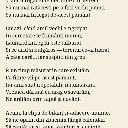
Viața-n rugăciune fierbinte s-o petreci,
Să nu mai rătăcești pe-a firii vechi poteci,
Să nu mai fii legat de-acest pământ.
Iar azi, când anul vechi e-ngropat,
În cercetare te frămânți mereu,
Lăuntrul întreg îți este tulburat
Și ce arid și bulgăros — terenul ce-ai lucrat!
A câta oară… iar suspini din greu.
E-un timp măsurat în care existăm
Ca ființe vii pe-acest pământ,
Iar anii sunt irepetabili, îi numărăm;
Vremea dăruită cu drag o savurăm,
Ne arătăm prin faptă și cuvânt.
Acum, la clipă de bilanț și-aducere-aminte,
Să ne oprim din zbucium lângă calendar,
Să cântărim și fapte, gânduri și cuvinte,