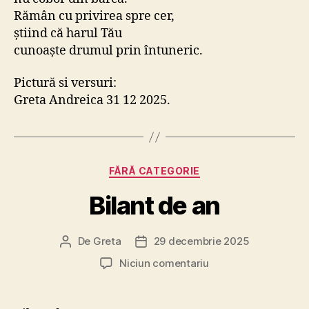
Rămân cu privirea spre cer,
știind că harul Tău
cunoaște drumul prin întuneric.
Pictură si versuri:
Greta Andreica 31 12 2025.
Categorii
FĂRĂ CATEGORIE
Bilant de an
De
Greta
29 decembrie 2025
Autor
Dată
articol
articol
la
Niciun comentariu
Bilant
de
an