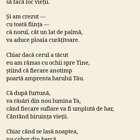
să facă loc vieții.
Și am crezut —
cu toată ființa —
că norul, cât un lat de palmă,
va aduce ploaia curățitoare.
Chiar dacă cerul a tăcut
eu am rămas cu ochii spre Tine,
știind că fiecare anotimp
poartă amprenta harului Tău.
Că după furtună,
va răsări din nou lumina Ta,
când fiecare suflare va fi umplută de har,
Cântând biruința vieții.
Chiar când se lasă noaptea,
nu cobor din barcă.