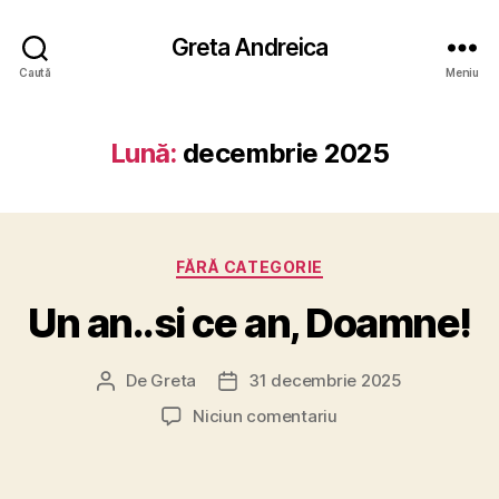
Greta Andreica
Caută
Meniu
Lună:
decembrie 2025
Categorii
FĂRĂ CATEGORIE
Un an..si ce an, Doamne!
De
Greta
31 decembrie 2025
Autor
Dată
articol
articol
la
Niciun comentariu
Un
an..si
ce