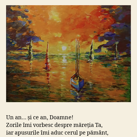
an,
Doamne!
Un an… și ce an, Doamne!
Zorile îmi vorbesc despre măreția Ta,
iar apusurile îmi aduc cerul pe pământ,