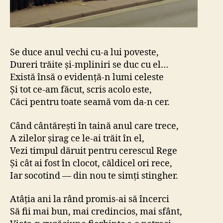
Se duce anul vechi cu-a lui poveste,
Dureri trăite și-mpliniri se duc cu el…
Există însă o evidență-n lumi celeste
Și tot ce-am făcut, scris acolo este,
Căci pentru toate seamă vom da-n cer.
Când cântărești în taină anul care trece,
A zilelor șirag ce le-ai trăit în el,
Vezi timpul dăruit pentru cerescul Rege
Și cât ai fost în clocot, căldicel ori rece,
Iar socotind — din nou te simți stingher.
Atâția ani la rând promis-ai să încerci
Să fii mai bun, mai credincios, mai sfânt,