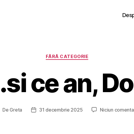
Desp
Categorii
FĂRĂ CATEGORIE
.si ce an, 
De
Greta
31 decembrie 2025
Niciun comenta
utor
Dată
rticol
articol