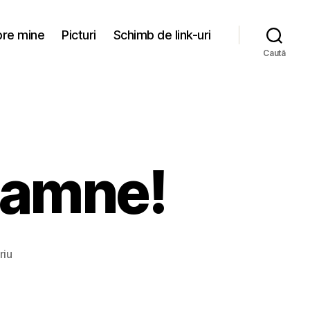
re mine
Picturi
Schimb de link-uri
Caută
Doamne!
la
riu
Un
an..si
ce