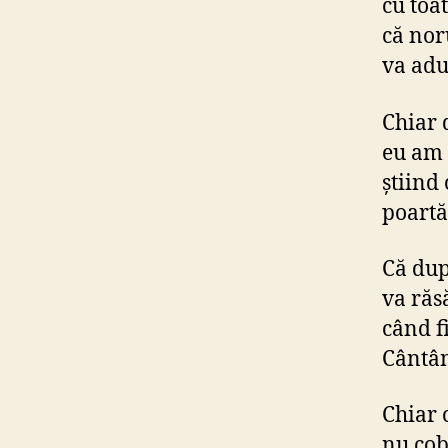
cu toa
că nor
va adu
Chiar 
eu am 
știind
poartă
Că dup
va răs
când f
Cântân
Chiar 
nu cob