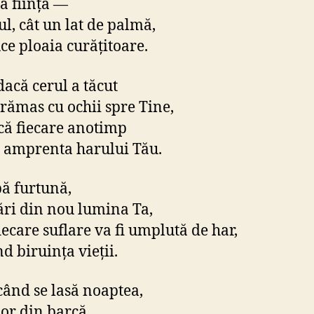
tă ființa —
ul, cât un lat de palmă,
ce ploaia curățitoare.
dacă cerul a tăcut
rămas cu ochii spre Tine,
 că fiecare anotimp
 amprenta harului Tău.
ă furtună,
ări din nou lumina Ta,
iecare suflare va fi umplută de har,
d biruința vieții.
când se lasă noaptea,
or din barcă.