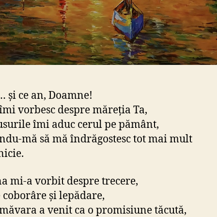
 și ce an, Doamne!
 îmi vorbesc despre măreția Ta,
usurile îmi aduc cerul pe pământ,
ndu-mă să mă îndrăgostesc tot mai mult
nicie.
 mi-a vorbit despre trecere,
 coborâre și lepădare,
imăvara a venit ca o promisiune tăcută,