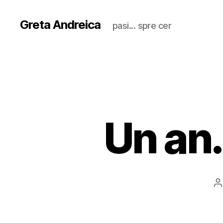
Greta Andreica
pasi... spre cer
Un an.
A
a