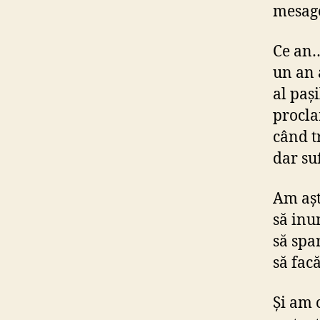
mesage
Ce an
un an a
al paș
procla
când t
dar suf
Am așt
să inu
să spar
să facă
Și am 