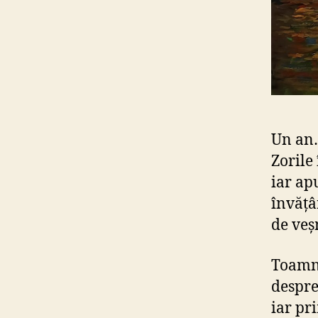
Un an…
Zorile
iar ap
învățâ
de veș
Toamna
despre
iar pr