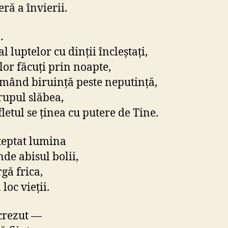
ră a învierii.
…
l luptelor cu dinții încleștați,
ilor făcuți prin noapte,
mând biruință peste neputință,
rupul slăbea,
letul se ținea cu putere de Tine.
eptat lumina
nde abisul bolii,
gă frica,
 loc vieții.
crezut —