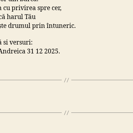
cu privirea spre cer,
 că harul Tău
te drumul prin întuneric.
 si versuri:
Andreica 31 12 2025.