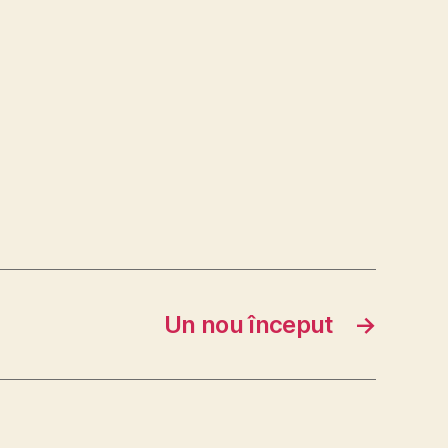
Un nou început
→