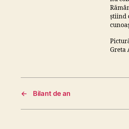
Rămân 
știind
cunoaș
Pictură
Greta 
←
Bilant de an