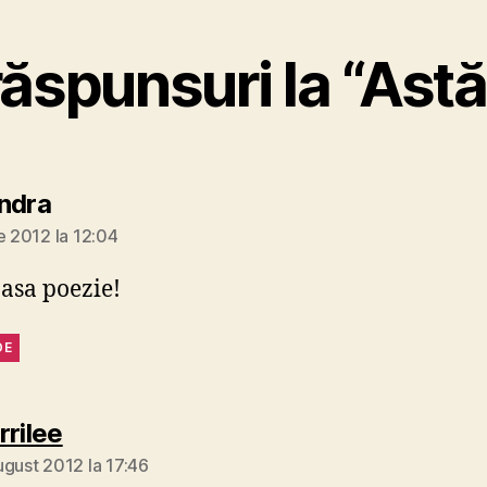
răspunsuri la “Astă
spune:
ndra
e 2012 la 12:04
asa poezie!
DE
spune:
rilee
ugust 2012 la 17:46