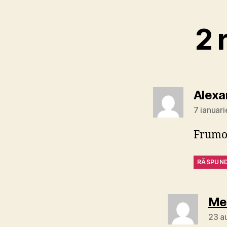
2 
Alexa
7 ianuari
Frumo
RĂSPUN
Mer
23 a