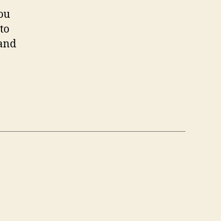
ou
to
 and