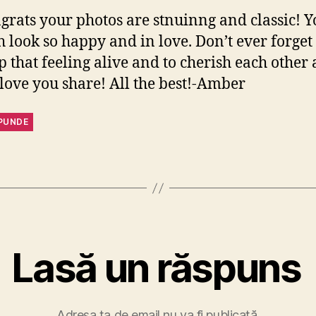
grats your photos are stnuinng and classic! Y
h look so happy and in love. Don’t ever forget 
p that feeling alive and to cherish each other
 love you share! All the best!-Amber
PUNDE
Lasă un răspuns
Adresa ta de email nu va fi publicată.