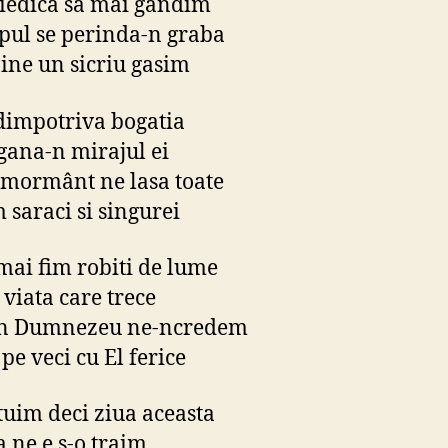
iedica sa mai gândim
pul se perinda-n graba
ine un sicriu gasim
impotriva bogatia
gana-n mirajul ei
 mormânt ne lasa toate
 saraci si singurei
mai fim robiti de lume
 viata care trece
în Dumnezeu ne-ncredem
pe veci cu El ferice
tuim deci ziua aceasta
a ne e s-o traim