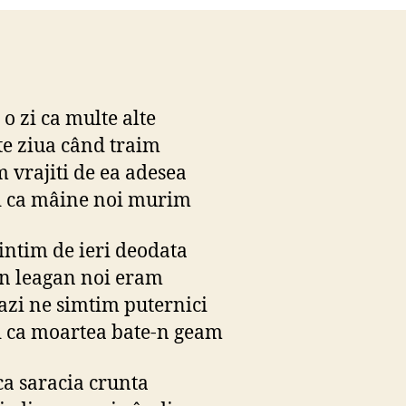
 o zi ca multe alte
te ziua când traim
 vrajiti de ea adesea
d ca mâine noi murim
ntim de ieri deodata
în leagan noi eram
tazi ne simtim puternici
 ca moartea bate-n geam
ca saracia crunta