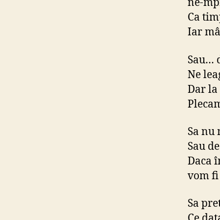
ne-mp
Ca tim
Iar mâ
Sau… d
Ne lea
Dar la
Plecam
Sa nu 
Sau de
Daca 
vom fi 
Sa pre
Ce dat