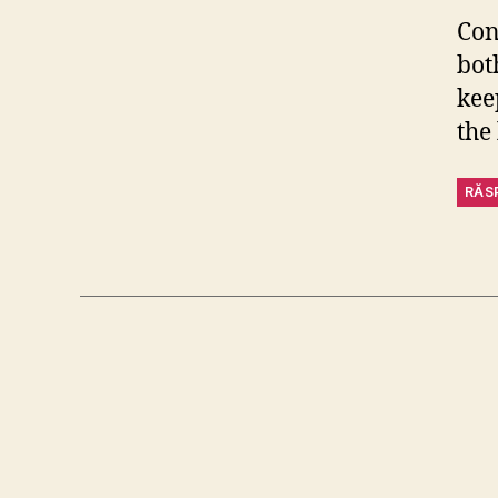
Con
bot
kee
the
RĂS