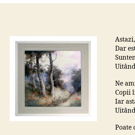
Astazi,
Dar es
Suntem
Uitân
Ne ami
Copii 
Iar as
Uitând
Poate 