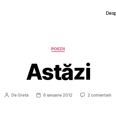
Desp
Categorii
POEZII
Astăzi
la
De
Greta
6 ianuarie 2012
2 comentarii
Autor
Dată
As
articol
articol