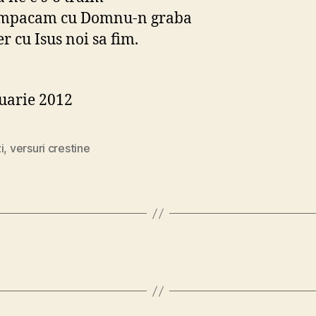
-mpacam cu Domnu-n graba
r cu Isus noi sa fim.
uarie 2012
i
,
versuri crestine