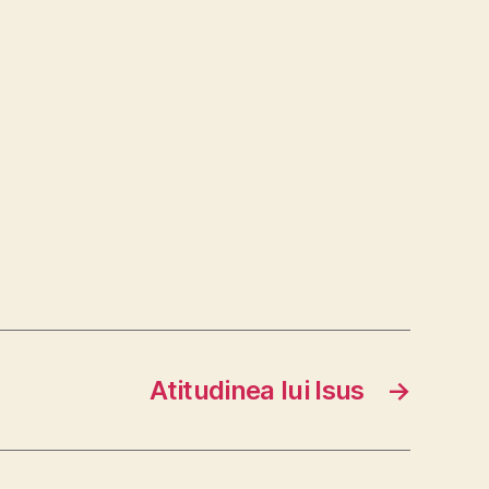
Atitudinea lui Isus
→