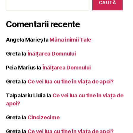
CAUTĂ
Comentarii recente
Angela Mărieș
la
Mâna inimii Tale
Greta
la
Înălţarea Domnului
Peia Marius
la
Înălţarea Domnului
Greta
la
Ce vei lua cu tine în viața de apoi?
Talpalariu Lidia
la
Ce vei lua cu tine în viața de
apoi?
Greta
la
Cincizecime
Greta
la
Ce vei lua cu tine în viața de apoi?