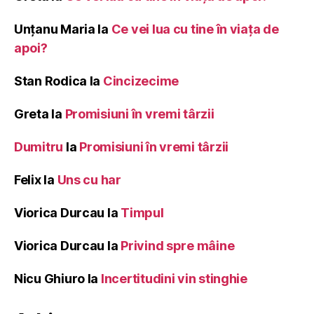
Unțanu Maria
la
Ce vei lua cu tine în viața de
apoi?
Stan Rodica
la
Cincizecime
Greta
la
Promisiuni în vremi târzii
Dumitru
la
Promisiuni în vremi târzii
Felix
la
Uns cu har
Viorica Durcau
la
Timpul
Viorica Durcau
la
Privind spre mâine
Nicu Ghiuro
la
Incertitudini vin stinghie