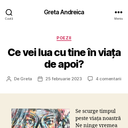
Greta Andreica
Caută
Meniu
Categorii
POEZII
Ce vei lua cu tine în viața
de apoi?
la
De
Greta
25 februarie 2023
4 comentarii
Autor
Dată
Ce
articol
articol
vei
lua
cu
tin
Se scurge timpul
în
peste viața noastră
via
Ne ninge vremea