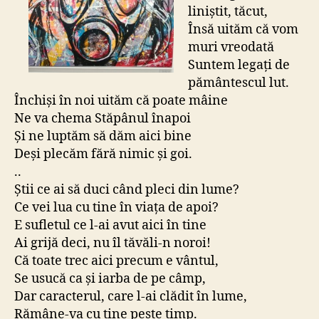
de
liniștit, tăcut,
apo
Însă uităm că vom
muri vreodată
Suntem legați de
pământescul lut.
Închiși în noi uităm că poate mâine
Ne va chema Stăpânul înapoi
Și ne luptăm să dăm aici bine
Deși plecăm fără nimic și goi.
..
Știi ce ai să duci când pleci din lume?
Ce vei lua cu tine în viața de apoi?
E sufletul ce l-ai avut aici în tine
Ai grijă deci, nu îl tăvăli-n noroi!
Că toate trec aici precum e vântul,
Se usucă ca și iarba de pe câmp,
Dar caracterul, care l-ai clădit în lume,
Rămâne-va cu tine peste timp.