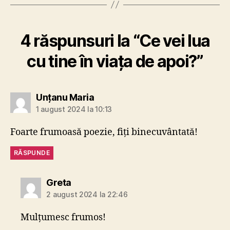
4 răspunsuri la “Ce vei lua
cu tine în viața de apoi?”
spune:
Unțanu Maria
1 august 2024 la 10:13
Foarte frumoasă poezie, fiți binecuvântată!
RĂSPUNDE
spune:
Greta
2 august 2024 la 22:46
Mulțumesc frumos!