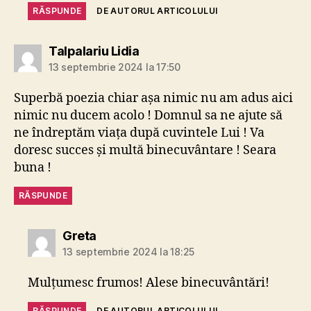
RĂSPUNDE
DE AUTORUL ARTICOLULUI
spune:
Talpalariu Lidia
13 septembrie 2024 la 17:50
Superbă poezia chiar așa nimic nu am adus aici
nimic nu ducem acolo ! Domnul sa ne ajute să
ne îndreptăm viața după cuvintele Lui ! Va
doresc succes și multă binecuvântare ! Seara
buna !
RĂSPUNDE
spune:
Greta
13 septembrie 2024 la 18:25
Mulțumesc frumos! Alese binecuvântări!
RĂSPUNDE
DE AUTORUL ARTICOLULUI