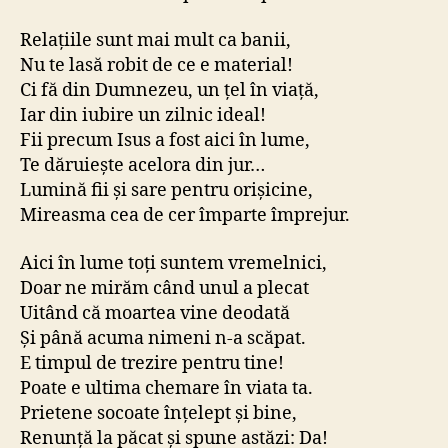
Relațiile sunt mai mult ca banii,
Nu te lasă robit de ce e material!
Ci fă din Dumnezeu, un țel în viață,
Iar din iubire un zilnic ideal!
Fii precum Isus a fost aici în lume,
Te dăruiește acelora din jur…
Lumină fii și sare pentru orișicine,
Mireasma cea de cer împarte împrejur.
Aici în lume toți suntem vremelnici,
Doar ne mirăm când unul a plecat
Uitând că moartea vine deodată
Și până acuma nimeni n-a scăpat.
E timpul de trezire pentru tine!
Poate e ultima chemare în viata ta.
Prietene socoate înțelept și bine,
Renunță la păcat și spune astăzi: Da!