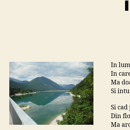
In lume
In car
Ma doa
Si int
Si cad 
Din flo
Ma ard