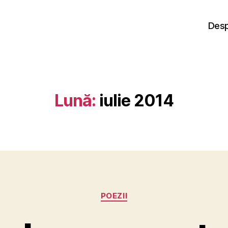
Desp
Lună:
iulie 2014
Categorii
POEZII