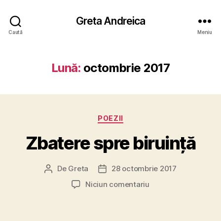
Greta Andreica
Caută
Meniu
Lună:
octombrie 2017
Categorii
POEZII
Zbatere spre biruință
De
Greta
28 octombrie 2017
Autor
Dată
articol
articol
la
Niciun comentariu
Zbatere
spre
biruință