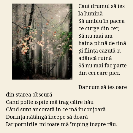
Caut drumul să ies
la lumină
Să umblu în pacea
ce curge din cer,
Să nu mai am
haina plină de tină
Și ființa cazută-n
adâncă ruină
Să nu mai fac parte
din cei care pier.
Dar cum să ies oare
din starea obscură
Cand pofte ispite mă trag către hău
Când sunt ancorată în ce mă înconjoară
Dorința nătângă începe să doară
Iar pornirile-mi toate mă împing înspre rău.