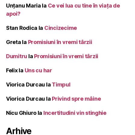
Unțanu Maria
la
Ce vei lua cu tine în viața de
apoi?
Stan Rodica
la
Cincizecime
Greta
la
Promisiuni în vremi târzii
Dumitru
la
Promisiuni în vremi târzii
Felix
la
Uns cu har
Viorica Durcau
la
Timpul
Viorica Durcau
la
Privind spre mâine
Nicu Ghiuro
la
Incertitudini vin stinghie
Arhive