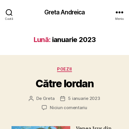
Greta Andreica
Caută
Meniu
Lună:
ianuarie 2023
Categorii
POEZII
Către Iordan
De
Greta
5 ianuarie 2023
Autor
Dată
articol
articol
la
Niciun comentariu
Către
Iordan
Venea Isus din