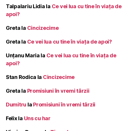
Talpalariu Lidia
la
Ce vei lua cu tine în viața de
apoi?
Greta
la
Cincizecime
Greta
la
Ce vei lua cu tine în viața de apoi?
Unțanu Maria
la
Ce vei lua cu tine în viața de
apoi?
Stan Rodica
la
Cincizecime
Greta
la
Promisiuni în vremi târzii
Dumitru
la
Promisiuni în vremi târzii
Felix
la
Uns cu har