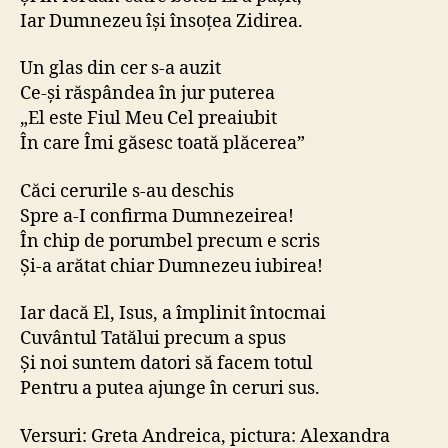
Iar Dumnezeu își însoțea Zidirea.
Un glas din cer s-a auzit
Ce-și răspândea în jur puterea
„El este Fiul Meu Cel preaiubit
În care Îmi găsesc toată plăcerea”
Căci cerurile s-au deschis
Spre a-I confirma Dumnezeirea!
În chip de porumbel precum e scris
Și-a arătat chiar Dumnezeu iubirea!
Iar dacă El, Isus, a împlinit întocmai
Cuvântul Tatălui precum a spus
Și noi suntem datori să facem totul
Pentru a putea ajunge în ceruri sus.
Versuri: Greta Andreica, pictura: Alexandra