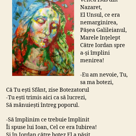
Nazaret,
El Unsul, ce era
nemarginirea,
Pășea Galileianul,
Marele înțelept
Către Iordan spre
a-și împlini
menirea!
-Eu am nevoie, Tu,
sa ma botezi,
Că Tu ești Sfânt, zise Botezatorul
-Tu ești trimis aici ca să lucrezi,
Să mânuiești întreg poporul.
-Să împlinim ce trebuie împlinit
Îi spuse lui Ioan, Cel ce era Iubirea!
Și în Iordan către botez El a pășit,