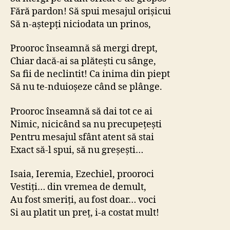
Fără pardon! Să spui mesajul orişicui
Să n-aştepţi niciodata un prinos,
Prooroc înseamnă să mergi drept,
Chiar dacă-ai sa plăteşti cu sânge,
Sa fii de neclintit! Ca inima din piept
Să nu te-nduioşeze când se plânge.
Prooroc înseamnă să dai tot ce ai
Nimic, nicicând sa nu precupeţeşti
Pentru mesajul sfânt atent să stai
Exact să-l spui, să nu greşeşti…
Isaia, Ieremia, Ezechiel, prooroci
Vestiţi… din vremea de demult,
Au fost smeriţi, au fost doar… voci
Si au platit un preţ, i-a costat mult!