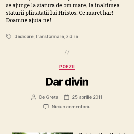
se ajunge la statura de om mare, la inaltimea
staturii plinatatii lui Hristos. Ce maret har!
Doamne ajuta-ne!
dedicare
,
transformare
,
zidire
Etichete
Categorii
POEZII
Dar divin
De
Greta
25 aprilie 2011
Autor
Dată
articol
articol
la
Niciun comentariu
Dar
divin