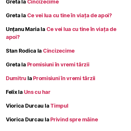
Greta
la
Cincizecime
Greta
la
Ce vei lua cu tine în viața de apoi?
Unțanu Maria
la
Ce vei lua cu tine în viața de
apoi?
Stan Rodica
la
Cincizecime
Greta
la
Promisiuni în vremi târzii
Dumitru
la
Promisiuni în vremi târzii
Felix
la
Uns cu har
Viorica Durcau
la
Timpul
Viorica Durcau
la
Privind spre mâine