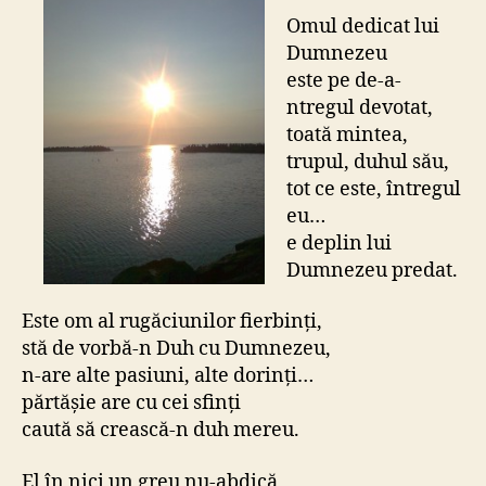
Omul dedicat lui
Dumnezeu
este pe de-a-
ntregul devotat,
toată mintea,
trupul, duhul său,
tot ce este, întregul
eu…
e deplin lui
Dumnezeu predat.
Este om al rugăciunilor fierbinţi,
stă de vorbă-n Duh cu Dumnezeu,
n-are alte pasiuni, alte dorinţi…
părtăşie are cu cei sfinţi
caută să crească-n duh mereu.
El în nici un greu nu-abdică