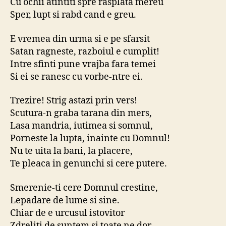
Cu ochii atintiti spre rasplata mereu
Sper, lupt si rabd cand e greu.
E vremea din urma si e pe sfarsit
Satan ragneste, razboiul e cumplit!
Intre sfinti pune vrajba fara temei
Si ei se ranesc cu vorbe-ntre ei.
Trezire! Strig astazi prin vers!
Scutura-n graba tarana din mers,
Lasa mandria, iutimea si somnul,
Porneste la lupta, inainte cu Domnul!
Nu te uita la bani, la placere,
Te pleaca in genunchi si cere putere.
Smerenie-ti cere Domnul crestine,
Lepadare de lume si sine.
Chiar de e urcusul istovitor
Zdreliti de suntem si toate ne dor,