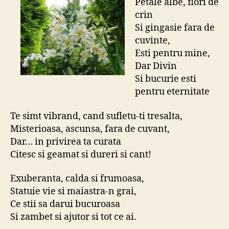
Petale albe, flori de
crin
Si gingasie fara de
cuvinte,
Esti pentru mine,
Dar Divin
Si bucurie esti
pentru eternitate
Te simt vibrand, cand sufletu-ti tresalta,
Misterioasa, ascunsa, fara de cuvant,
Dar… in privirea ta curata
Citesc si geamat si dureri si cant!
Exuberanta, calda si frumoasa,
Statuie vie si maiastra-n grai,
Ce stii sa darui bucuroasa
Si zambet si ajutor si tot ce ai.