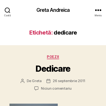
Greta Andreica
Caută
Meniu
Etichetă:
dedicare
Categorii
POEZII
Dedicare
De
Greta
26 septembrie 2011
Autor
Dată
articol
articol
la
Niciun comentariu
Dedicare