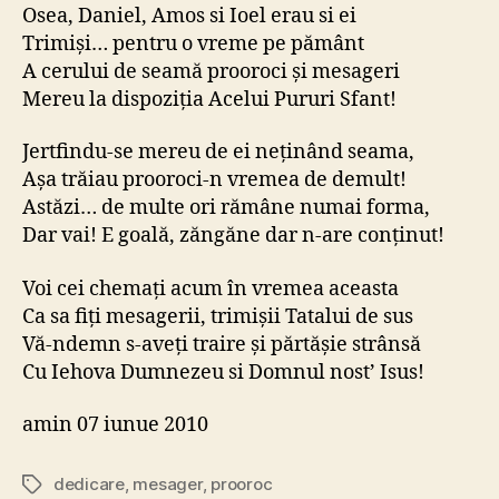
Osea, Daniel, Amos si Ioel erau si ei
Trimişi… pentru o vreme pe pământ
A cerului de seamă prooroci şi mesageri
Mereu la dispoziţia Acelui Pururi Sfant!
Jertfindu-se mereu de ei neţinând seama,
Aşa trăiau prooroci-n vremea de demult!
Astăzi… de multe ori rămâne numai forma,
Dar vai! E goală, zăngăne dar n-are conţinut!
Voi cei chemaţi acum în vremea aceasta
Ca sa fiţi mesagerii, trimişii Tatalui de sus
Vă-ndemn s-aveţi traire şi părtăşie strânsă
Cu Iehova Dumnezeu si Domnul nost’ Isus!
amin 07 iunue 2010
dedicare
,
mesager
,
prooroc
Etichete