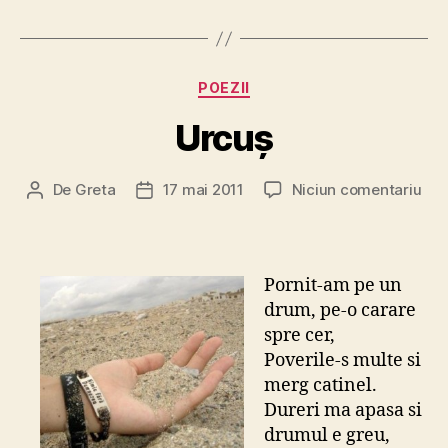
Categorii
POEZII
Urcuş
la
De
Greta
17 mai 2011
Niciun comentariu
Autor
Dată
Urc
articol
articol
Pornit-am pe un
drum, pe-o carare
spre cer,
Poverile-s multe si
merg catinel.
Dureri ma apasa si
drumul e greu,