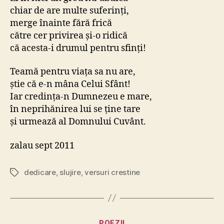
chiar de are multe suferinţi,
merge înainte fără frică
către cer privirea şi-o ridică
că acesta-i drumul pentru sfinţi!
Teamă pentru viaţa sa nu are,
ştie că e-n mâna Celui Sfânt!
Iar credinţa-n Dumnezeu e mare,
în neprihănirea lui se ţine tare
şi urmează al Domnului Cuvânt.
zalau sept 2011
dedicare
,
slujire
,
versuri crestine
Etichete
Categorii
POEZII