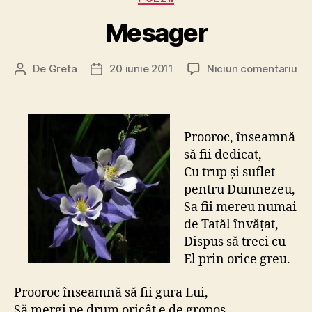
Mesager
la
De
Greta
20 iunie 2011
Niciun comentariu
Autor
Dată
Me
articol
articol
Prooroc, înseamnă
să fii dedicat,
Cu trup şi suflet
pentru Dumnezeu,
Sa fii mereu numai
de Tatăl învăţat,
Dispus să treci cu
El prin orice greu.
Prooroc înseamnă să fii gura Lui,
Să mergi pe drum oricât e de gropos