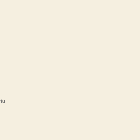
la
iu
Har