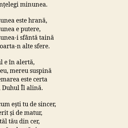
înţelegi minunea.
unea este hrană,
unea e putere,
unea-i sfântă taină
oarta-n alte sfere.
l e în alertă,
eu, mereu suspină
emarea este certa
Duhul Îl alină.
um eşti tu de sincer,
rit şi de matur,
ăl tău din cer,