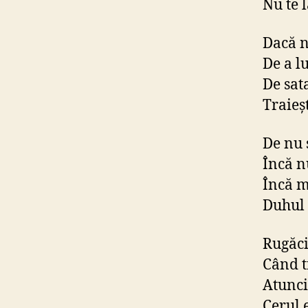
Nu te 
Dacă n
De a l
De sat
Traieş
De nu 
Încă n
Încă ma
Duhul 
Rugăci
Când tr
Atunci
Cerul 