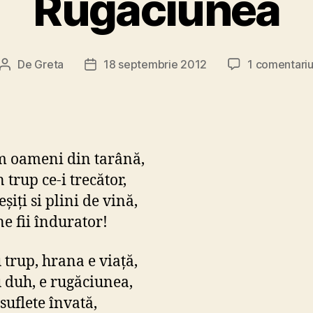
Rugăciunea
De
Greta
18 septembrie 2012
1 comentari
Autor
Dată
articol
articol
 oameni din tarână,
 trup ce-i trecător,
eşiţi si plini de vină,
 fii îndurator!
 trup, hrana e viaţă,
 duh, e rugăciunea,
suflete învată,