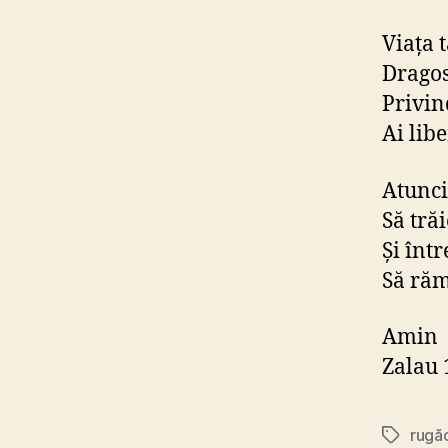
Viaţa 
Dragost
Privin
Ai libe
Atunci
Să tră
Şi într
Să răm
Amin
Zalau 
rugă
Etichete