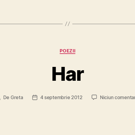
Categorii
POEZII
Har
De
Greta
4 septembrie 2012
Niciun comentar
utor
Dată
rticol
articol