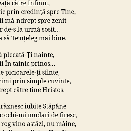
eaţă către Infinut,
ic prin credinţă spre Tine,
ii mă-ndrept spre zenit
ar de-s la urmă sosit…
a să Te’nţeleg mai bine.
ă plecată-Ţi nainte,
ii În tainic prinos…
e picioarele-ţi sfinte,
rimi prin simple cuvinte,
ept către tine Hristos.
răznesc iubite Stăpâne
ic ochi-mi mudari de firesc,
 rog vino astăzi, nu mâine,