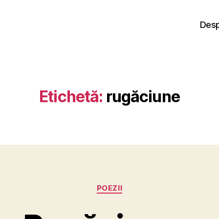
Desp
Etichetă:
rugăciune
Categorii
POEZII