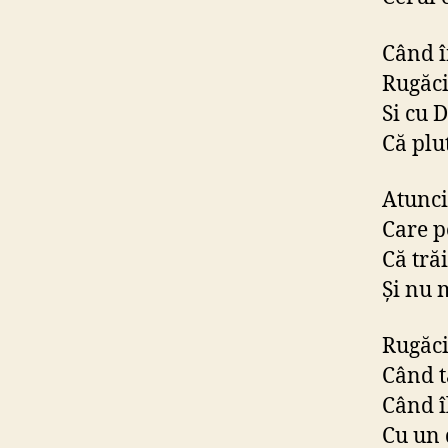
Când î
Rugăc
Si cu 
Că plu
Atunci 
Care p
Că trăi
Şi nu 
Rugăci
Când t
Când î
Cu un 