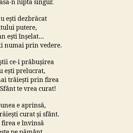
lasă-n luptă singur.
u eşti dezbrăcat
utului putere,
an eşti înşelat…
ti numai prin vedere.
ştii ce-i prăbuşirea
u eşti prelucrat,
i trăieşti prin firea
Sfânt te vrea curat!
unea e aprinsă,
ăieşti curat şi sfânt.
 firea e învinsă
este pe pământ.