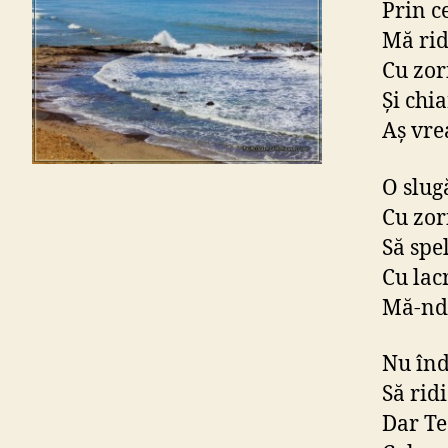
Prin c
Mă rid
Cu zor
Şi chi
Aş vre
O slug
Cu zor
Să spel
Cu lac
Mă-ndr
Nu înd
Să rid
Dar Te