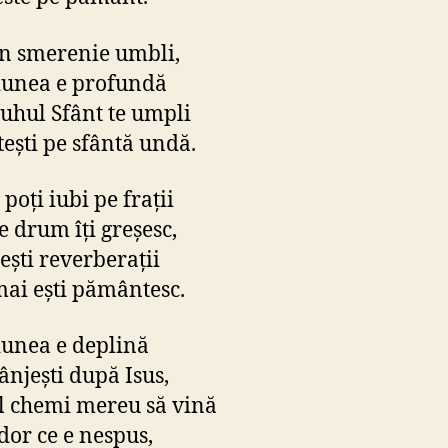
n smerenie umbli,
iunea e profundă
Duhul Sfânt te umpli
teşti pe sfântă undă.
poţi iubi pe fraţii
e drum îţi greşesc,
eşti reverberaţii
mai eşti pământesc.
unea e deplină
ânjeşti după Isus,
l chemi mereu să vină
dor ce e nespus,