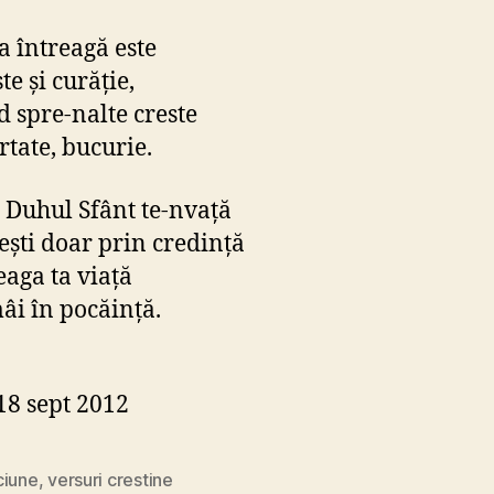
ta întreagă este
e şi curăţie,
d spre-nalte creste
rtate, bucurie.
 Duhul Sfânt te-nvaţă
ieşti doar prin credinţă
eaga ta viaţă
âi în pocăinţă.
18 sept 2012
ciune
,
versuri crestine