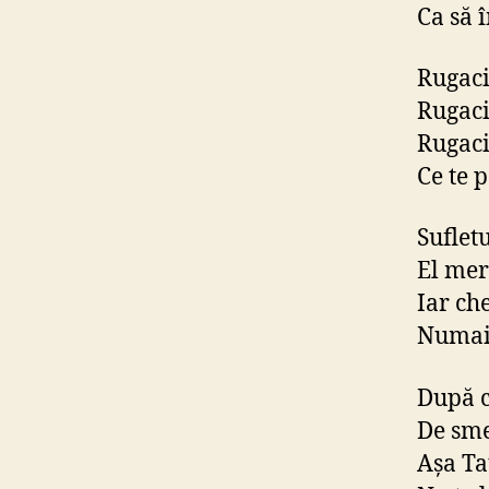
Ca să 
Rugaci
Rugaci
Rugaci
Ce te p
Sufletu
El mer
Iar ch
Numai 
După c
De sme
Aşa Tat