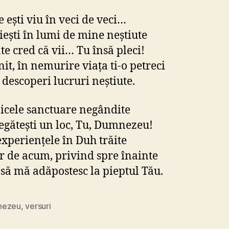
e eşti viu în veci de veci…
uieşti în lumi de mine neştiute
te cred că vii… Tu însă pleci!
nit, în nemurire viaţa ti-o petreci
 descoperi lucruri neştiute.
nicele sanctuare negândite
egăteşti un loc, Tu, Dumnezeu!
xperienţele în Duh trăite
r de acum, privind spre înainte
 să mă adăpostesc la pieptul Tău.
nezeu
,
versuri