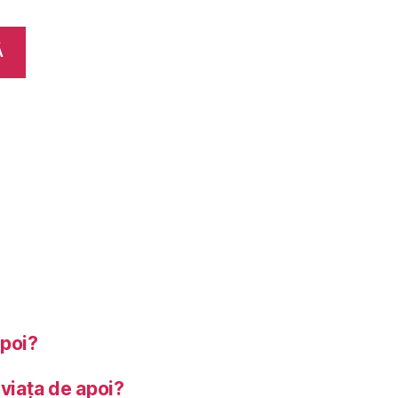
Ă
apoi?
 viața de apoi?