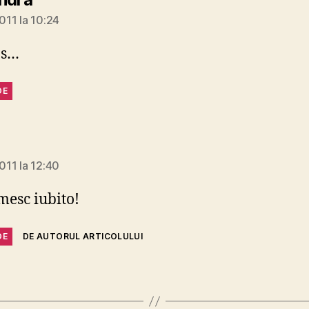
2011 la 10:24
os…
DE
spune:
2011 la 12:40
esc iubito!
DE
DE AUTORUL ARTICOLULUI