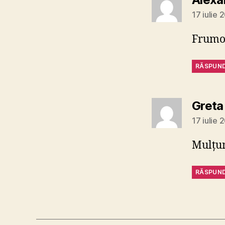
17 iulie 
Frum
RĂSPUN
Greta
17 iulie 
Mulţum
RĂSPUN