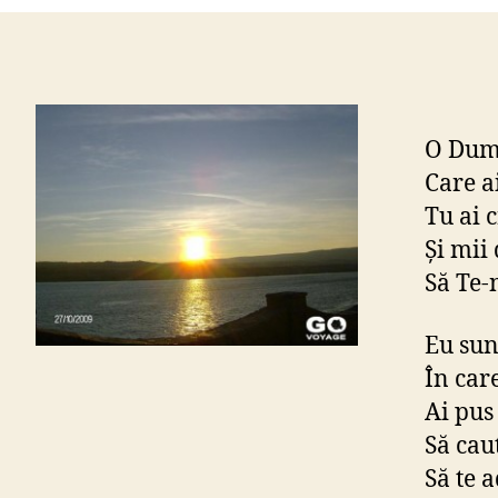
O Dumn
Care ai
Tu ai 
Şi mii 
Să Te-
Eu sun
În car
Ai pus
Să cau
Să te 