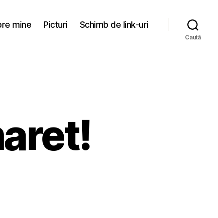
re mine
Picturi
Schimb de link-uri
Caută
aret!
nezeu
et!