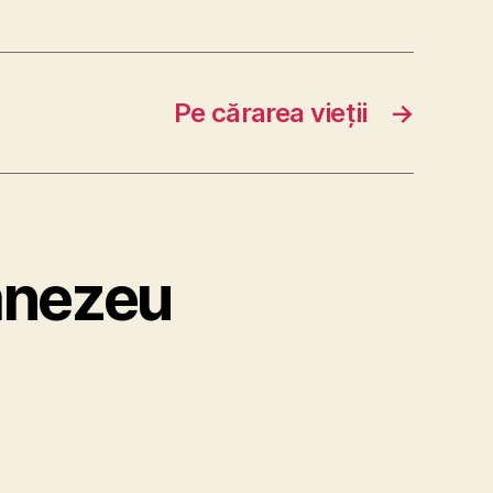
Pe cărarea vieţii
→
mnezeu