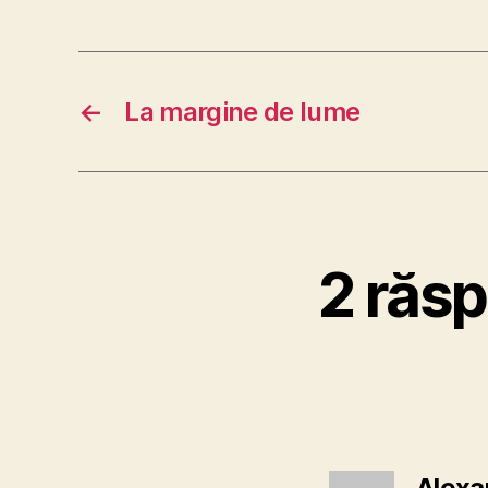
←
La margine de lume
2 răs
Alexa