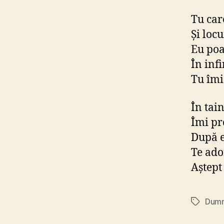
Tu car
Şi loc
Eu poa
În infi
Tu îmi
În tai
Îmi pr
După e
Te ado
Aştept
Dum
Etichete