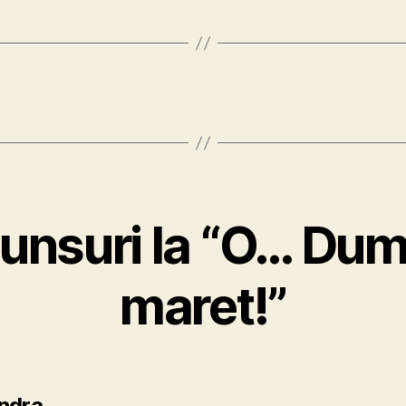
punsuri la “O… Du
maret!”
spune:
ndra