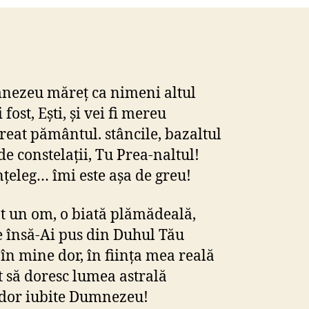
ezeu măreţ ca nimeni altul
 fost, Eşti, şi vei fi mereu
creat pământul. stâncile, bazaltul
de constelaţii, Tu Prea-naltul!
nţeleg… îmi este aşa de greu!
t un om, o biată plămădeală,
e însă-Ai pus din Duhul Tău
 în mine dor, în fiinţa mea reală
t să doresc lumea astrală
ador iubite Dumnezeu!