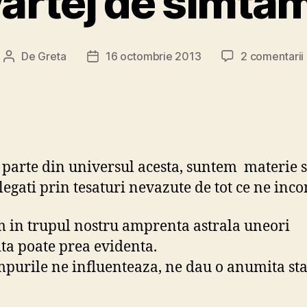
artej de simta
De
Greta
16 octombrie 2013
2 comentarii
Autor
Dată
articol
articol
parte din universul acesta, suntem materie s
 legati prin tesaturi nevazute de tot ce ne inc
 in trupul nostru amprenta astrala uneori
ta poate prea evidenta.
purile ne influenteaza, ne dau o anumita sta