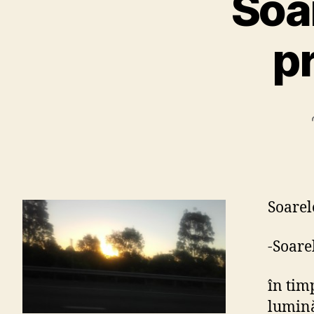
Soa
p
Soarel
-Soarel
în tim
lumin