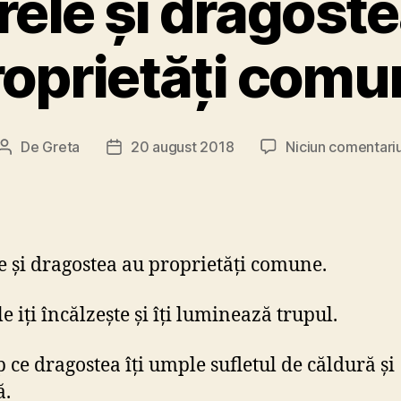
rele și dragoste
roprietăți comu
De
Greta
20 august 2018
Niciun comentari
Autor
Dată
articol
articol
e și dragostea au proprietăți comune.
e iți încălzește și îți luminează trupul.
p ce dragostea îți umple sufletul de căldură și
ă.