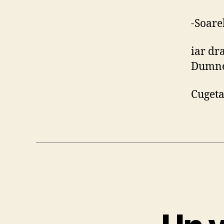
-Soare
iar dr
Dumne
Cugeta