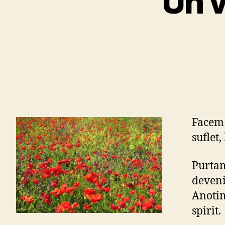
Un v
Facem 
suflet,
Purtam
deveni
Anotim
spirit.