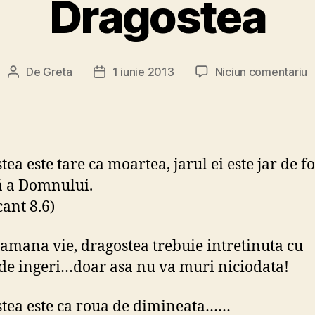
Dragostea
l
De
Greta
1 iunie 2013
Niciun comentariu
Autor
Dată
D
articol
articol
ea este tare ca moartea, jarul ei este jar de fo
ă a Domnului.
cant 8.6)
ramana vie, dragostea trebuie intretinuta cu
de ingeri…doar asa nu va muri niciodata!
tea este ca roua de dimineata……