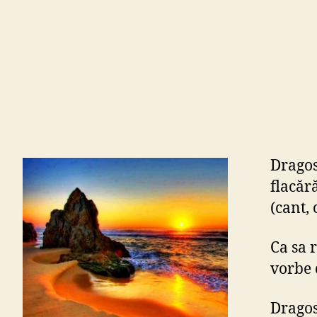
Dragost
flacăr
(cant, 
Ca sa 
vorbe 
Dragos