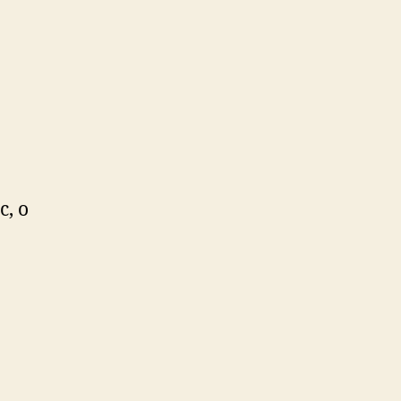
a
ragostea
c, o