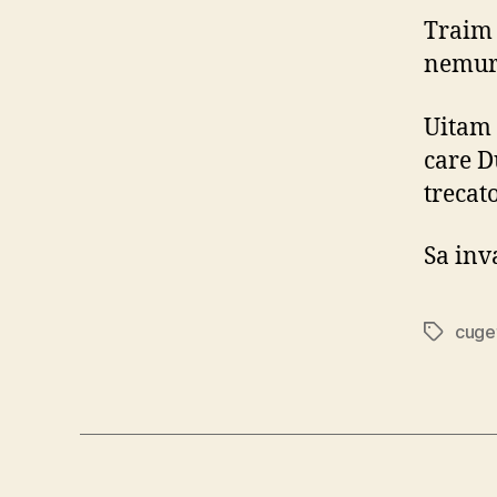
Traim 
nemuri
Uitam 
care D
trecato
Sa inv
cuge
Etichete