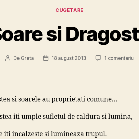
Categorii
CUGETARE
oare si Dragos
la
De
Greta
18 august 2013
1 comentariu
Autor
Dată
So
articol
articol
si
Dr
tea si soarele au proprietati comune…
stea iti umple sufletul de caldura si lumina,
e iti incalzeste si lumineaza trupul.