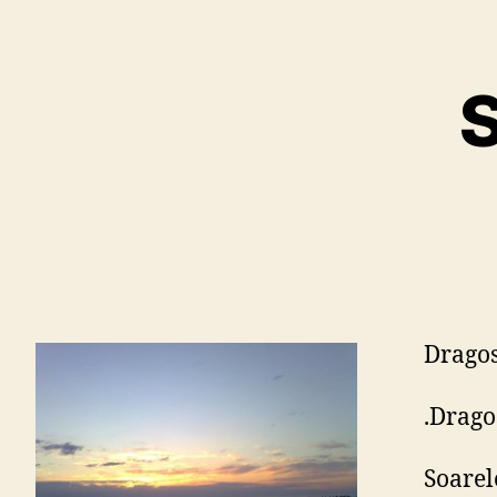
S
Dragos
.Drago
Soarel