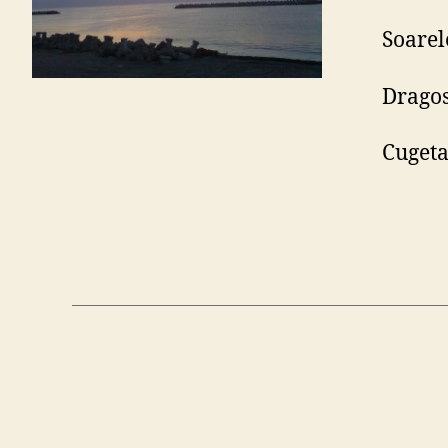
Soarel
Dragos
Cugeta