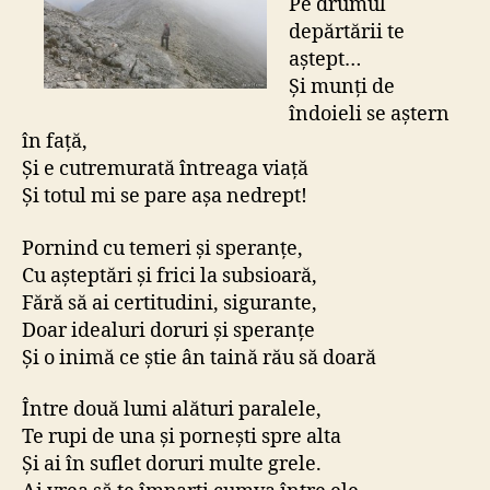
Pe drumul
depărtării te
aștept…
Și munți de
îndoieli se aștern
în față,
Și e cutremurată întreaga viață
Și totul mi se pare așa nedrept!
Pornind cu temeri și speranțe,
Cu așteptări și frici la subsioară,
Fără să ai certitudini, sigurante,
Doar idealuri doruri și speranțe
Și o inimă ce știe ân taină rău să doară
Între două lumi alături paralele,
Te rupi de una și pornești spre alta
Și ai în suflet doruri multe grele.