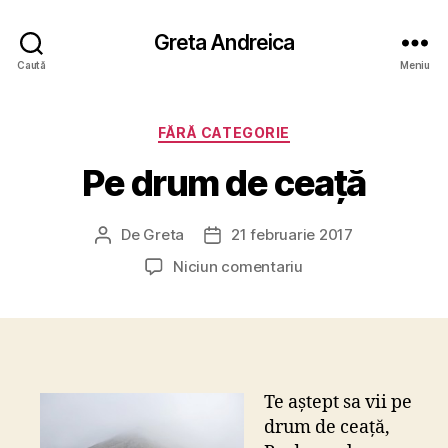
Greta Andreica
Caută
Meniu
Categorii
FĂRĂ CATEGORIE
Pe drum de ceață
De
Greta
21 februarie 2017
Autor
Dată
articol
articol
la
Niciun comentariu
Pe
drum
de
ceață
Te aștept sa vii pe
drum de ceață,