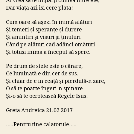
Ai vrea să te împarți cumva între ele,
Dar viața azi îsi cere plata!
Cum oare să așezi în inimă alături
Și temeri și speranțe și durere
Și amintiri și visuri și ținuturi
Când pe alături cad adânci omături
Și totuși inima a început să spere.
Pe drum de stele este o cărare,
Ce luminată e din cer de sus.
Și chiar de e in ceață și pierdută-n zare,
O să te poarte îngeri-n spinare
Și-o să te ocrotească Regele Isus!
Greta Andreica 21.02 2017
…..Pentru tine calatorule…..