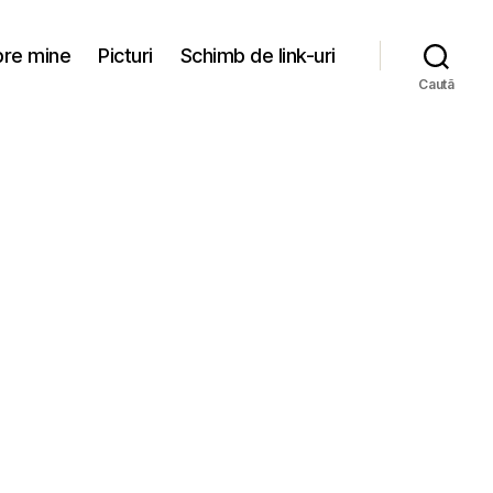
re mine
Picturi
Schimb de link-uri
Caută
la
Urare