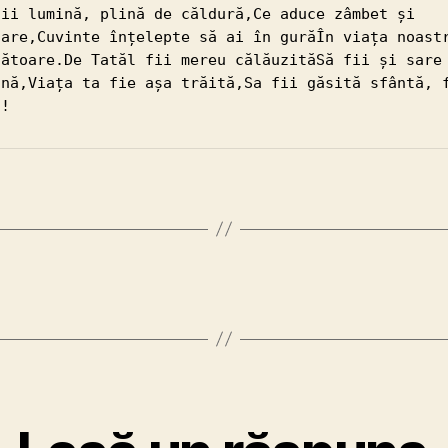
fii lumină, plină de căldură,Ce aduce zâmbet și 
oare,Cuvinte înțelepte să ai în gurăÎn viața noastr
cătoare.De Tatăl fii mereu călăuzităSă fii și sare 
ină,Viața ta fie așa trăită,Sa fii găsită sfântă, f
ă!