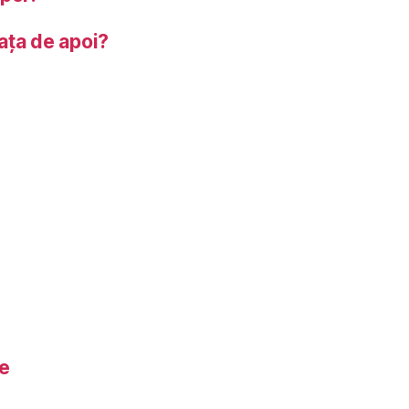
iața de apoi?
ie