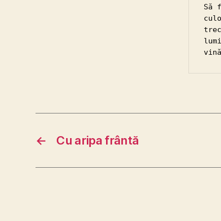
Să 
cul
tre
lum
vin
←
Cu aripa frântă