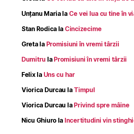
Unțanu Maria
la
Ce vei lua cu tine în v
Stan Rodica
la
Cincizecime
Greta
la
Promisiuni în vremi târzii
Dumitru
la
Promisiuni în vremi târzii
Felix
la
Uns cu har
Viorica Durcau
la
Timpul
Viorica Durcau
la
Privind spre mâine
Nicu Ghiuro
la
Incertitudini vin stingh