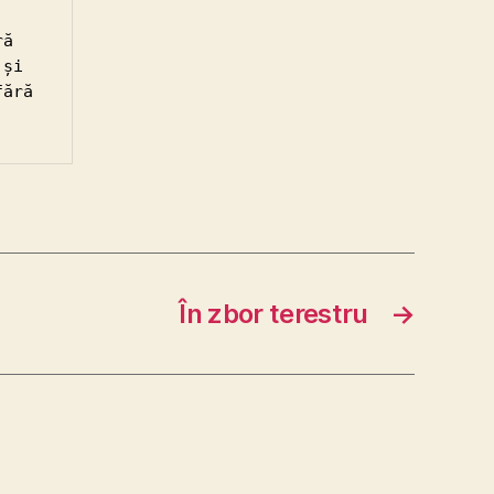
ă 
și 
ără 
În zbor terestru
→