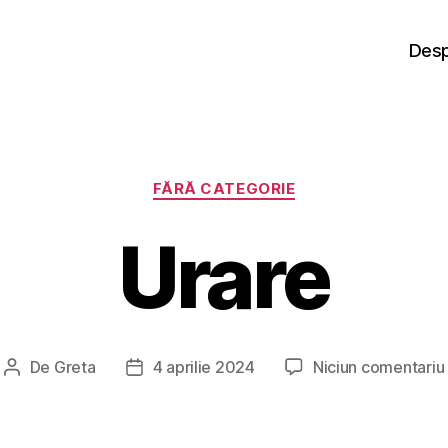
Desp
Categorii
FĂRĂ CATEGORIE
Urare
De
Greta
4 aprilie 2024
Niciun comentariu
Autor
Dată
articol
articol