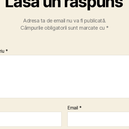
Lasă un răspuns
Adresa ta de email nu va fi publicată.
Câmpurile obligatorii sunt marcate cu
*
riu
*
Email
*