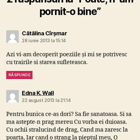
pornit-o bine”
spune:
Cătălina Cîrşmar
28 iunie 2013 la 15:14
Azi vi-am decoperit poeziile şi mi se potrivesc
cu trairile si starea sufleteasca.
RĂSPUNDE
spune:
Edna K. Wall
22 august 2013 la 21:14
Pentru bunica ce-as dori? Sa fie sanatoasa. Si sa
ma astepte-n prag mereu Cu vorba ei duioasa.
Cu ochii stralucind de drag, Cand ma zaresc la
poarta, Iar cand o strang la pieptul meu, O