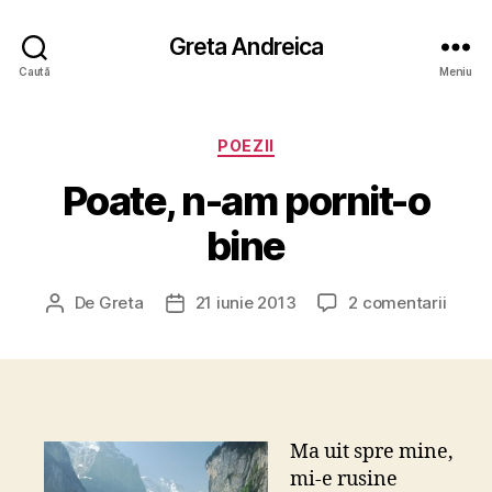
Greta Andreica
Caută
Meniu
Categorii
POEZII
Poate, n-am pornit-o
bine
la
De
Greta
21 iunie 2013
2 comentarii
Autor
Dată
Poate
articol
articol
n-
am
pornit
o
bine
Ma uit spre mine,
mi-e rusine