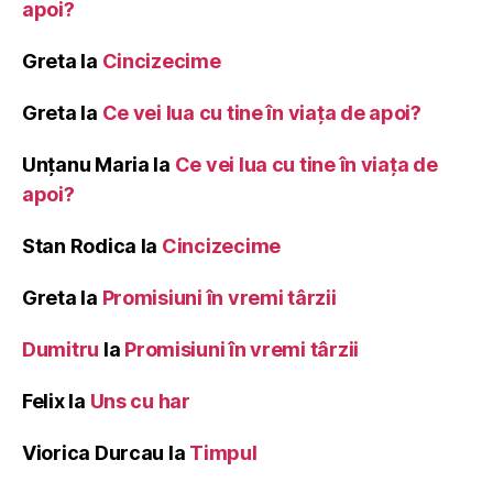
apoi?
Greta
la
Cincizecime
Greta
la
Ce vei lua cu tine în viața de apoi?
Unțanu Maria
la
Ce vei lua cu tine în viața de
apoi?
Stan Rodica
la
Cincizecime
Greta
la
Promisiuni în vremi târzii
Dumitru
la
Promisiuni în vremi târzii
Felix
la
Uns cu har
Viorica Durcau
la
Timpul