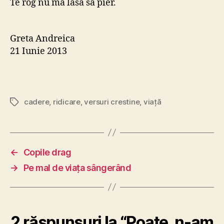
Te rog nu ma lasa sa pier.
Greta Andreica
21 Iunie 2013
cadere
,
ridicare
,
versuri crestine
,
viaţă
Etichete
←
Copile drag
→
Pe mal de viața sângerând
2 răspunsuri la “Poate, n-am