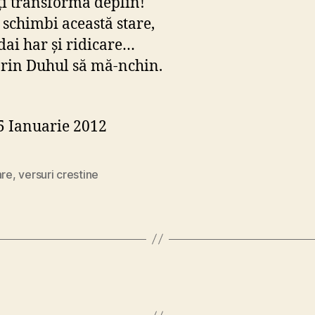
i transforma deplin!
ă schimbi această stare,
dai har şi ridicare…
rin Duhul să mă-nchin.
5 Ianuarie 2012
are
,
versuri crestine