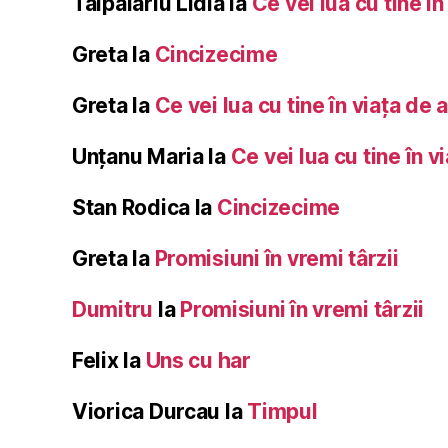
Talpalariu Lidia
la
Ce vei lua cu tine în
Greta
la
Cincizecime
Greta
la
Ce vei lua cu tine în viața de 
Unțanu Maria
la
Ce vei lua cu tine în v
Stan Rodica
la
Cincizecime
Greta
la
Promisiuni în vremi târzii
Dumitru
la
Promisiuni în vremi târzii
Felix
la
Uns cu har
Viorica Durcau
la
Timpul