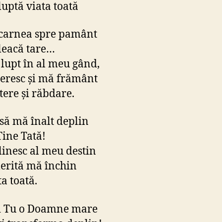
luptă viata toată
carnea spre pamânt
leacă tare…
lupt în al meu gând,
resc şi mă frământ
tere şi răbdare.
să mă înalt deplin
Tine Tată!
inesc al meu destin
erită mă închin
a toată.
 Tu o Doamne mare