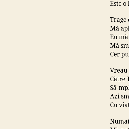
Este o 
Trage 
Mă ap
Eu mă 
Mă sme
Cer pu
Vreau 
Către 
Să-mpl
Azi sm
Cu viat
Numai