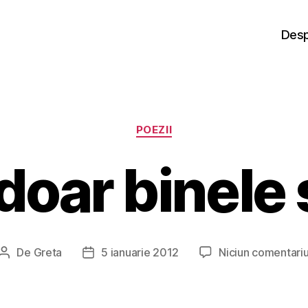
Desp
Categorii
POEZII
oar binele 
De
Greta
5 ianuarie 2012
Niciun comentari
Autor
Dată
articol
articol