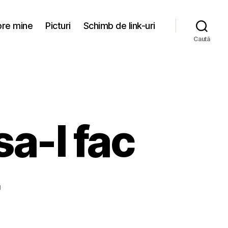
re mine
Picturi
Schimb de link-uri
Caută
sa-l fac
la
u
Vreau
doar
binele