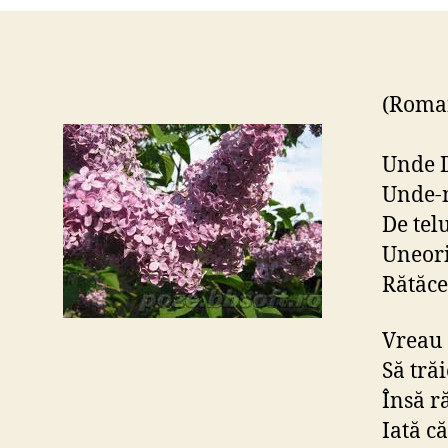
(Roman
Unde 
Unde-
De tel
Uneori
Rătăce
Vreau 
Să tră
Însă r
Iată că