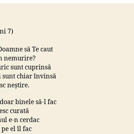
i 7)
Doamne să Te caut
n nemurire?
uric sunt cuprinsă
 sunt chiar învinsă
sc neştire.
doar binele să-l fac
iesc curată
ăul e-n cerdac
 pe el îl fac