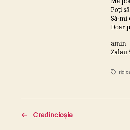
Mă poţ
Poţi s
Să-mi 
Doar p
amin
Zalau 
ridic
Etichete
←
Credincioşie