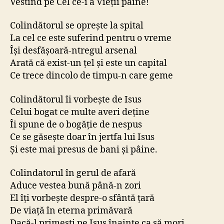
Vestind pe Cel ce-i a Vieţii pâine!
Colindătorul se opreşte la spital
La cel ce este suferind pentru o vreme
Îşi desfăşoară-ntregul arsenal
Arată că exist-un ţel şi este un capital
Ce trece dincolo de timpu-n care geme
Colindătorul îi vorbeşte de Isus
Celui bogat ce multe averi deţine
Îi spune de o bogăţie de nespus
Ce se găseşte doar în jertfa lui Isus
Şi este mai presus de bani şi pâine.
Colindatorul în gerul de afară
Aduce vestea bună până-n zori
El îţi vorbeşte despre-o sfântă ţară
De viaţă în eterna primăvară
Dacă-l primeşti pe Isus înainte ca să mori.