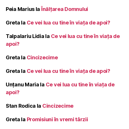
Peia Marius
la
Înălţarea Domnului
Greta
la
Ce vei lua cu tine în viața de apoi?
Talpalariu Lidia
la
Ce vei lua cu tine în viața de
apoi?
Greta
la
Cincizecime
Greta
la
Ce vei lua cu tine în viața de apoi?
Unțanu Maria
la
Ce vei lua cu tine în viața de
apoi?
Stan Rodica
la
Cincizecime
Greta
la
Promisiuni în vremi târzii