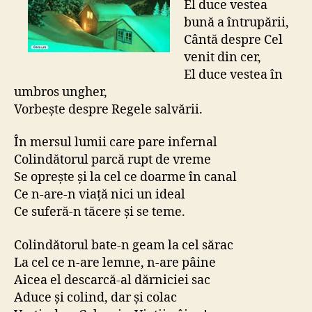
El duce vestea
bună a întrupării,
Cântă despre Cel
venit din cer,
El duce vestea în
umbros ungher,
Vorbeşte despre Regele salvării.
În mersul lumii care pare infernal
Colindătorul parcă rupt de vreme
Se opreşte şi la cel ce doarme în canal
Ce n-are-n viaţă nici un ideal
Ce suferă-n tăcere şi se teme.
Colindătorul bate-n geam la cel sărac
La cel ce n-are lemne, n-are pâine
Aicea el descarcă-al dărniciei sac
Aduce şi colind, dar şi colac