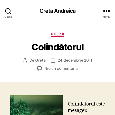
Greta Andreica
Caută
Meniu
Categorii
POEZII
Colindătorul
De
Greta
24 decembrie 2011
Autor
Dată
articol
articol
la
Niciun comentariu
Colindătorul
Colindatorul este
mesager.