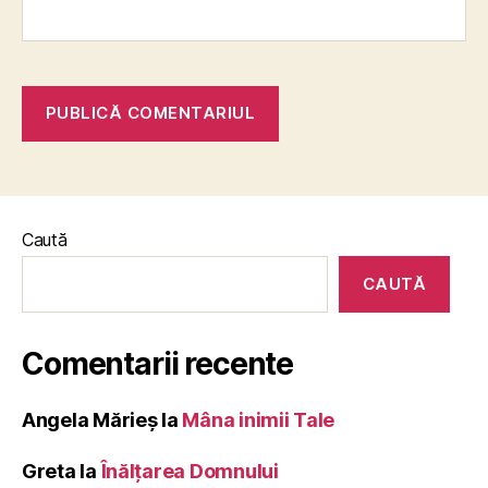
Caută
CAUTĂ
Comentarii recente
Angela Mărieș
la
Mâna inimii Tale
Greta
la
Înălţarea Domnului