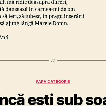
uh mă ridic deasupra dureri,
tă dansează în carnea-mi de om
 să iert, să iubesc, în pragu înserării
 să ajung lângă Marele Domn.
And.
Categorii
FĂRĂ CATEGORIE
încă ești sub so