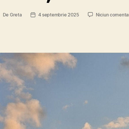
De
Greta
4 septembrie 2025
Niciun comenta
utor
Dată
rticol
articol