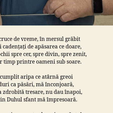
cruce de vreme, în mersul grăbit
i cadențați de apăsarea ce doare,
chii spre cer, spre divin, spre zenit,
r timp printre oameni sub soare.
cumplit aripa ce atârnă greoi
duri ca păsări, mă înconjoară,
 zdrobită tresare, nu dau înapoi,
rin Duhul sfant mă împresoară.