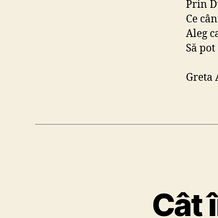
Prin D
Ce cân
Aleg ca
Să pot
Greta 
Cât 