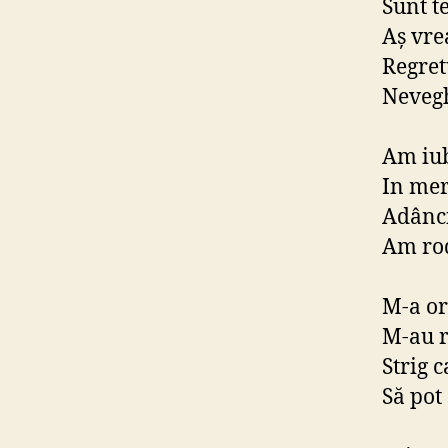
Sunt t
Aș vre
Regret
Nevegh
Am iub
In mer
Adânci
Am rod
M-a or
M-au r
Strig c
Să pot