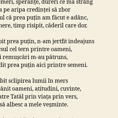
emeri, speranțe, dureri ce mă strâng
a pe aripa credinței să zbor
ul că prea puțin am făcut e adânc,
ere, timp risipit, căderil care dor.
it prea puțin, n-am jertfit indeajuns
sul cel tern printre oameni,
 remușcări m-au pătruns,
it prea puțin aici printre semeni.
bit sclipirea lumii în mers
ănit oameni, atitudini, cuvinte,
atre Tatăl prin viața prin vers,
 să albesc a mele veșminte.