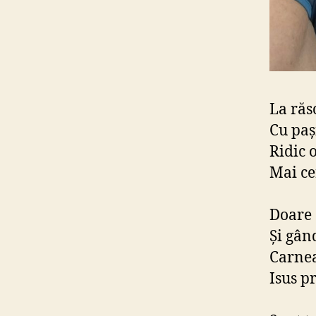
La răs
Cu paș
Ridic o
Mai ce
Doare 
Și gân
Carnea
Isus p