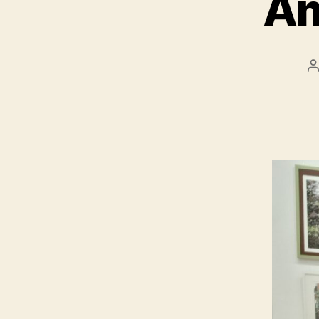
Am
A
a