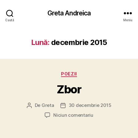
Greta Andreica
Caută
Meniu
Lună:
decembrie 2015
Categorii
POEZII
Zbor
De
Greta
30 decembrie 2015
Autor
Dată
articol
articol
la
Niciun comentariu
Zbor