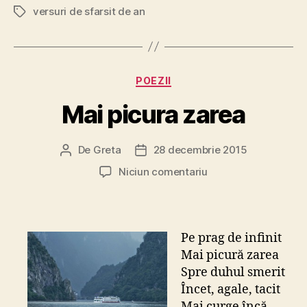
versuri de sfarsit de an
Etichete
Categorii
POEZII
Mai picura zarea
De
Greta
28 decembrie 2015
Autor
Dată
articol
articol
la
Niciun comentariu
Mai
picura
zarea
Pe prag de infinit
Mai picură zarea
Spre duhul smerit
Încet, agale, tacit
Mai curge încă