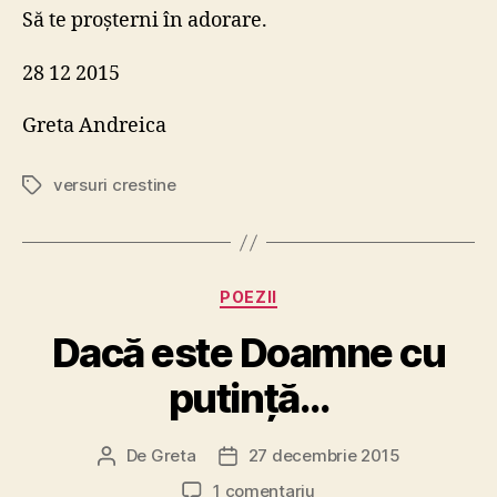
Să te proşterni în adorare.
28 12 2015
Greta Andreica
versuri crestine
Etichete
Categorii
POEZII
Dacă este Doamne cu
putinţă…
De
Greta
27 decembrie 2015
Autor
Dată
articol
articol
la
1 comentariu