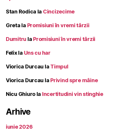
Stan Rodica
la
Cincizecime
Greta
la
Promisiuni în vremi târzii
Dumitru
la
Promisiuni în vremi târzii
Felix
la
Uns cu har
Viorica Durcau
la
Timpul
Viorica Durcau
la
Privind spre mâine
Nicu Ghiuro
la
Incertitudini vin stinghie
Arhive
iunie 2026