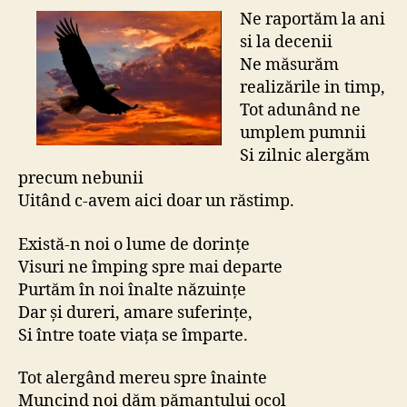
Ne raportăm la ani
si la decenii
Ne măsurăm
realizările in timp,
Tot adunând ne
umplem pumnii
Si zilnic alergăm
precum nebunii
Uitând c-avem aici doar un răstimp.
Există-n noi o lume de dorinţe
Visuri ne împing spre mai departe
Purtăm în noi înalte năzuinţe
Dar şi dureri, amare suferinţe,
Si între toate viaţa se împarte.
Tot alergând mereu spre înainte
Muncind noi dăm pămantului ocol