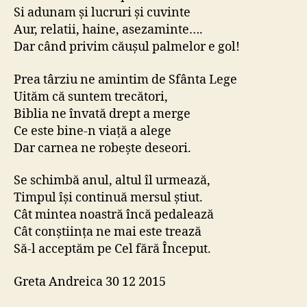
Si adunam şi lucruri şi cuvinte
Aur, relatii, haine, asezaminte….
Dar când privim căuşul palmelor e gol!
Prea târziu ne amintim de Sfânta Lege
Uităm că suntem trecători,
Biblia ne învată drept a merge
Ce este bine-n viaţă a alege
Dar carnea ne robeşte deseori.
Se schimbă anul, altul îl urmează,
Timpul îşi continuă mersul ştiut.
Cât mintea noastră încă pedalează
Cât conştiinţa ne mai este trează
Să-l acceptăm pe Cel fără Început.
Greta Andreica 30 12 2015