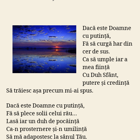
Dacă
este
Doamne
cu
Dacă este Doamne
putinţă…
cu putinţă,
Fă să curgă har din
cer de sus.
Ca să umple iar a
mea fiinţă
Cu Duh Sfânt,
putere şi credinţă
Să trăiesc aşa precum mi-ai spus.
Dacă este Doamne cu putinţă,
Fă să plece solii celui rău…
Lasă iar un duh de pocăinţă
Ca-n prosternere şi-n umilinţă
Să mă adapostesc la sânul Tău.