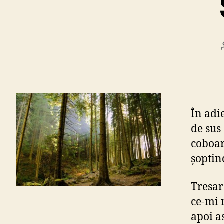
În adi
de sus
coboar
şoptind
Tresar
ce-mi 
apoi a