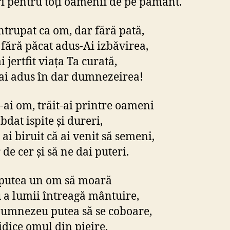
i pentru toţi oamenii de pe pământ.
întrupat ca om, dar fără pată,
 fără păcat adus-Ai izbăvirea,
 jertfit viaţa Ta curată,
ai adus în dar dumnezeirea!
t-ai om, trăit-ai printre oameni
ăbdat ispite şi dureri,
ai biruit că ai venit să semeni,
de cer şi să ne dai puteri.
putea un om să moară
 a lumii întreagă mântuire,
umnezeu putea să se coboare,
ridice omul din pieire.