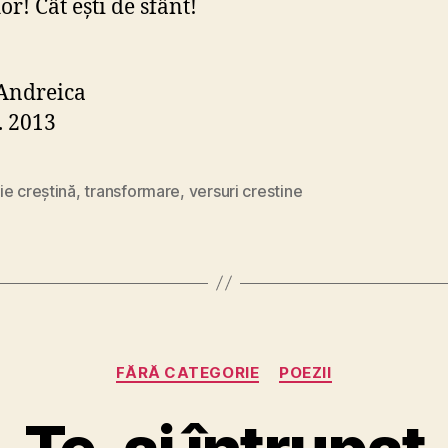
r! Cât eşti de sfânt!
Andreica
. 2013
e creştină
,
transformare
,
versuri crestine
Categorii
FĂRĂ CATEGORIE
POEZII