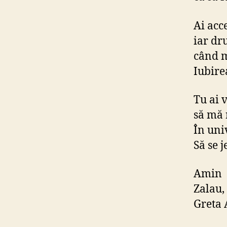
Ai acce
iar dru
când 
Iubire
Tu ai 
să mă 
În uni
Să se 
Amin
Zalau,
Greta 