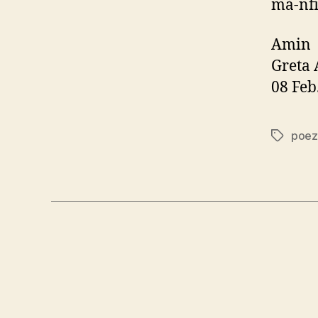
mă-nfio
Amin
Greta 
08 Feb
poezi
Etichete