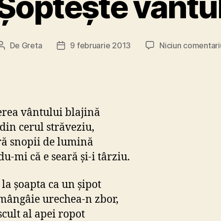
Şopteşte vântu
De
Greta
9 februarie 2013
Niciun comentari
Autor
Dată
articol
articol
erea vântului blajină
 din cerul străveziu,
ă snopii de lumină
u-mi că e seară şi-i târziu.
 la şoapta ca un şipot
mângâie urechea-n zbor,
scult al apei ropot