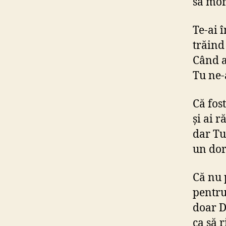
să mor
Te-ai 
trăind
Când ai
Tu ne-
Că fos
şi ai r
dar Tu 
un dor 
Că nu 
pentru
doar D
ca să 