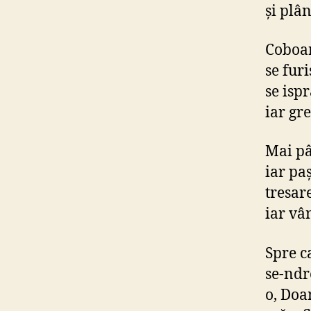
şi plân
Coboar
se fur
se isp
iar gre
Mai pâ
iar paş
tresar
iar vâ
Spre c
se-ndr
o, Doa