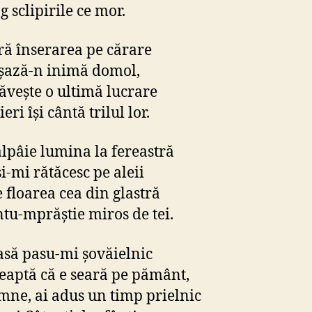
g sclipirile ce mor.
ă înserarea pe cărare
işază-n inimă domol,
răveşte o ultimă lucrare
ieri îşi cântă trilul lor.
lpâie lumina la fereastră
i-mi rătăcesc pe aleii
e floarea cea din glastră
ntu-mprăştie miros de tei.
asă pasu-mi şovăielnic
eaptă că e seară pe pământ,
mne, ai adus un timp prielnic