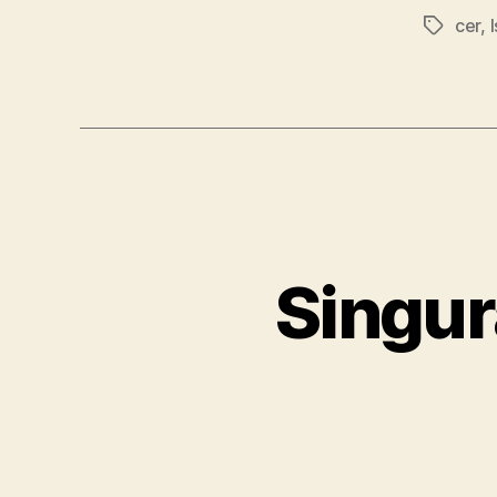
cer
,
Etichete
Singur