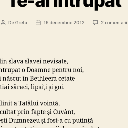
Te-ai întrupat
De
Greta
16 decembrie 2012
2 comentarii
Autor
Dată
articol
articol
din slava slavei nevisate,
întrupat o Doamne pentru noi,
ai născut în Bethleem cetate
tiai săraci, lipsiţi şi goi.
linit a Tatălui voinţă,
cultat prin fapte şi Cuvânt,
eşti Dumnezeu şi fost-a cu putinţă