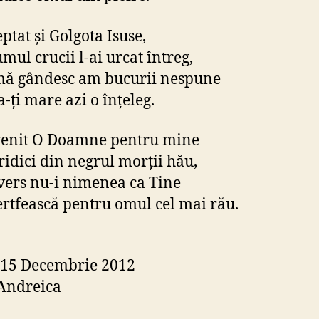
ptat şi Golgota Isuse,
mul crucii l-ai urcat întreg,
mă gândesc am bucurii nespune
a-ţi mare azi o înţeleg.
venit O Doamne pentru mine
ridici din negrul morţii hău,
vers nu-i nimenea ca Tine
jertfească pentru omul cel mai rău.
 15 Decembrie 2012
Andreica