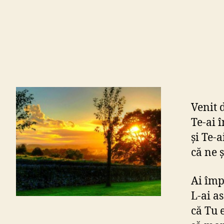
Venit 
Te-ai 
şi Te-
că ne ş
Ai împ
L-ai as
că Tu 