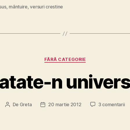
Isus
,
mântuire
,
versuri crestine
Categorii
FĂRĂ CATEGORIE
atate-n univer
la
De
Greta
20 martie 2012
3 comentarii
Autor
Dată
Si
articol
articol
n
un